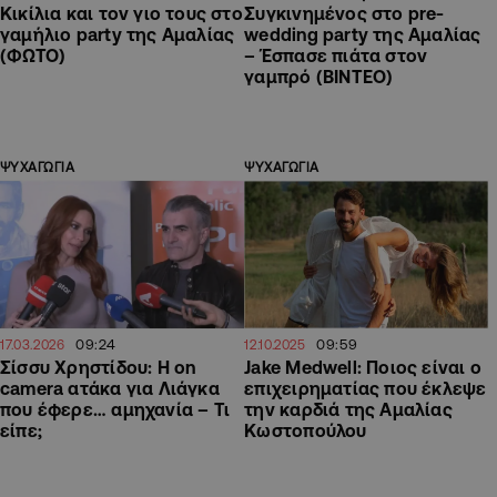
Κικίλια και τον γιο τους στο
Συγκινημένος στο pre-
γαμήλιο party της Αμαλίας
wedding party της Αμαλίας
(ΦΩΤΟ)
– Έσπασε πιάτα στον
γαμπρό (ΒΙΝΤΕΟ)
ΨΥΧΑΓΩΓΙΑ
ΨΥΧΑΓΩΓΙΑ
09:24
09:59
17.03.2026
12.10.2025
Σίσσυ Χρηστίδου: Η on
Jake Medwell: Ποιος είναι ο
camera ατάκα για Λιάγκα
επιχειρηματίας που έκλεψε
που έφερε… αμηχανία – Τι
την καρδιά της Αμαλίας
είπε;
Κωστοπούλου