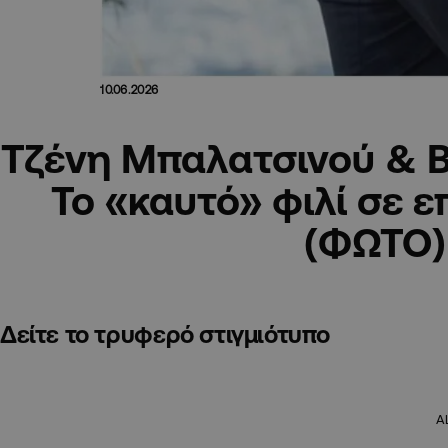
10.06.2026
Τζένη Μπαλατσινού & Βα
Το «καυτό» φιλί σε ε
(ΦΩΤΟ)
Δείτε το τρυφερό στιγμιότυπο
A