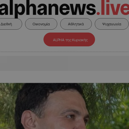
Διεθνή
Οικονομία
Αθλητικά
Ψυχαγωγία
ALPHA της Κυριακής