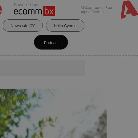
Powered by:
Μέλος του ομίλου
Alpha Cyprus
Newsauto CY
Hello Cyprus
Podcasts