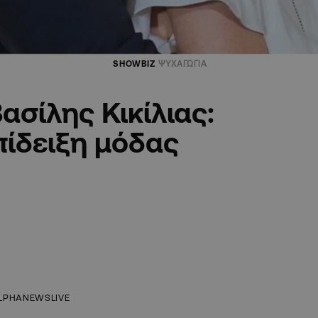
SHOWBIZ
ΨΥΧΑΓΩΓΙΑ
σίλης Κικίλιας:
πίδειξη μόδας
LPHANEWSLIVE