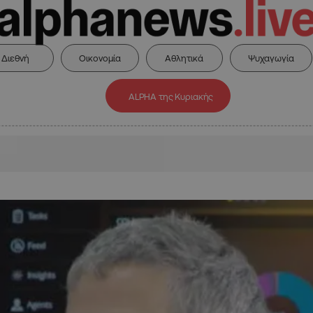
Διεθνή
Οικονομία
Αθλητικά
Ψυχαγωγία
ALPHA της Κυριακής