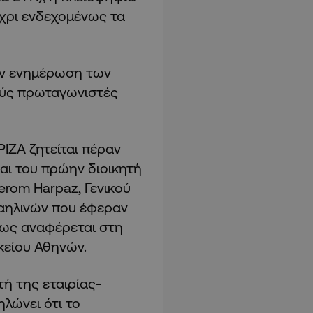
χρι ενδεχομένως τα
την ενημέρωση των
ούς πρωταγωνιστές
ΙΖΑ ζητείται πέραν
ι του πρώην διοικητή
erom Harpaz, Γενικού
ραηλινών που έφεραν
πως αναφέρεται στη
κείου Αθηνών.
τή της εταιρίας-
λώνει ότι το