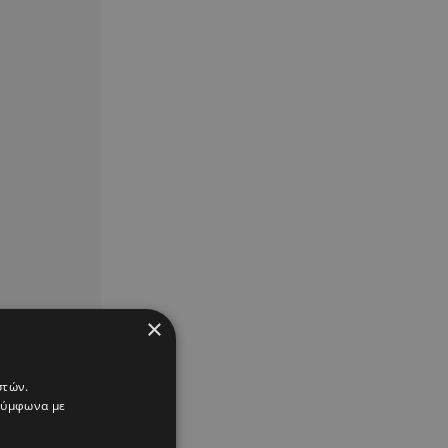
×
στών.
 σύμφωνα με