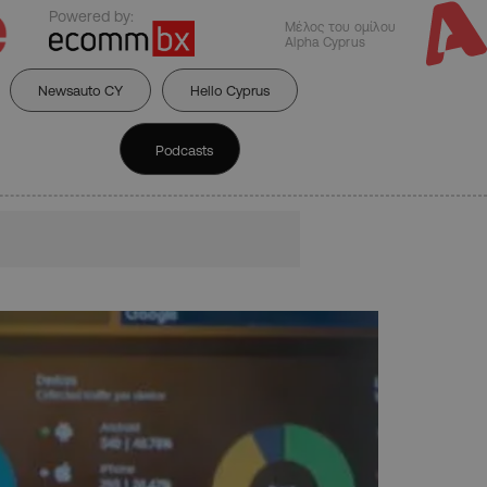
Powered by:
Μέλος του ομίλου
Alpha Cyprus
Newsauto CY
Hello Cyprus
Podcasts