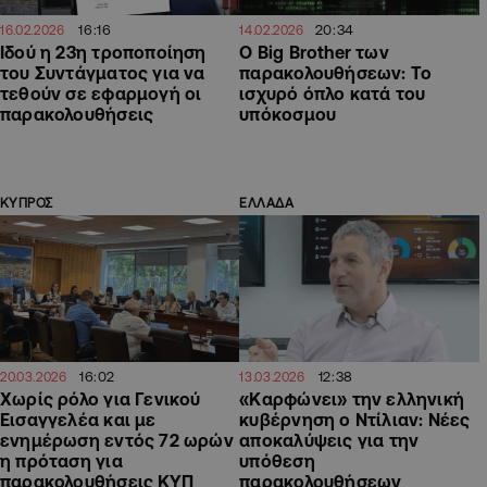
16:16
20:34
16.02.2026
14.02.2026
Ιδού η 23η τροποποίηση
Ο Big Brother των
του Συντάγματος για να
παρακολουθήσεων: Το
τεθούν σε εφαρμογή οι
ισχυρό όπλο κατά του
παρακολουθήσεις
υπόκοσμου
ΚΥΠΡΟΣ
ΕΛΛΑΔΑ
16:02
12:38
20.03.2026
13.03.2026
Χωρίς ρόλο για Γενικού
«Καρφώνει» την ελληνική
Εισαγγελέα και με
κυβέρνηση ο Ντίλιαν: Νέες
ενημέρωση εντός 72 ωρών
αποκαλύψεις για την
η πρόταση για
υπόθεση
παρακολουθήσεις ΚΥΠ
παρακολουθήσεων