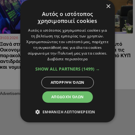
×
Αυτός ο ιστότοπος
χρησιμοποιεί cookies
Αυτός ο ιστότοπος χρησιμοποιεί cookies για
τη βελτίωση της εμπειρίας των χρηστών.
20:49
12:03
31.03.2026
30.03.2026
Χρησιμοποιώντας τον ιστότοπό μας, παρέχετε
Ξανά στην Επιτροπή
Ο Φυτιρής εξηγεί: Αυτό
τη συγκατάθεσή σας για όλα τα cookies
Οικονομικών οι
είναι το σκεπτικό για τις
σύμφωνα με την Πολιτική μας για τα cookies.
παρακολουθήσεις,
παρακολουθήσεις από ΚΥΠ
Διαβάστε περισσότερα
αντιδράσεις από κόμματα
και Αστυνομία
και νομικούς
SHOW ALL PARTNERS
(1499) →
ΑΠΌΡΡΙΨΗ ΌΛΩΝ
ΑΠΟΔΟΧΉ ΌΛΩΝ
ΕΜΦΆΝΙΣΗ ΛΕΠΤΟΜΕΡΕΙΏΝ