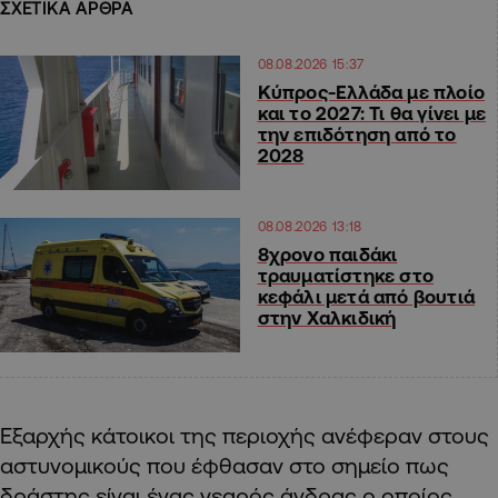
ΣΧΕΤΙΚΑ ΑΡΘΡΑ
08.08.2026 15:37
Κύπρος-Ελλάδα με πλοίο
και το 2027: Τι θα γίνει με
την επιδότηση από το
2028
08.08.2026 13:18
8χρονο παιδάκι
τραυματίστηκε στο
κεφάλι μετά από βουτιά
στην Χαλκιδική
Εξαρχής κάτοικοι της περιοχής ανέφεραν στους
αστυνομικούς που έφθασαν στο σημείο πως
δράστης είναι ένας νεαρός άνδρας ο οποίος