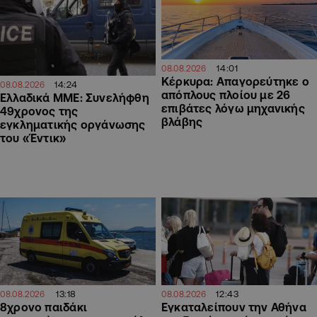
14:01
08.08.2026
Κέρκυρα: Απαγορεύτηκε ο
14:24
08.08.2026
απόπλους πλοίου με 26
Ελλαδικά ΜΜΕ: Συνελήφθη
επιβάτες λόγω μηχανικής
49χρονος της
βλάβης
εγκληματικής οργάνωσης
του «Έντικ»
13:18
12:43
08.08.2026
08.08.2026
8χρονο παιδάκι
Εγκαταλείπουν την Αθήνα