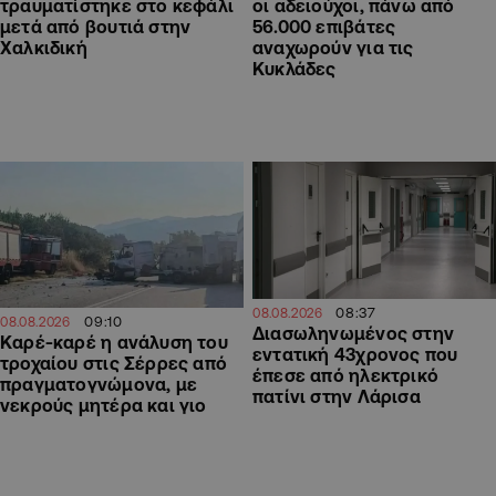
τραυματίστηκε στο κεφάλι
οι αδειούχοι, πάνω από
μετά από βουτιά στην
56.000 επιβάτες
Χαλκιδική
αναχωρούν για τις
Κυκλάδες
08:37
08.08.2026
09:10
08.08.2026
Διασωληνωμένος στην
Καρέ-καρέ η ανάλυση του
εντατική 43χρονος που
τροχαίου στις Σέρρες από
έπεσε από ηλεκτρικό
πραγματογνώμονα, με
πατίνι στην Λάρισα
νεκρούς μητέρα και γιο