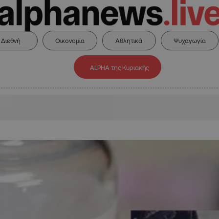
Διεθνή
Οικονομία
Αθλητικά
Ψυχαγωγία
ALPHA της Κυριακής