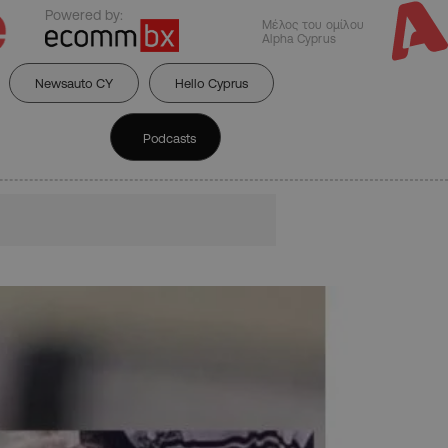
Powered by:
Μέλος του ομίλου
Alpha Cyprus
Newsauto CY
Hello Cyprus
Podcasts