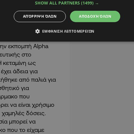
SHOW ALL PARTNERS
(1499) →
κου προμηθεύτηκε την
ΑΠΌΡΡΙΨΗ ΌΛΩΝ
ΑΠΟΔΟΧΉ ΌΛΩΝ
ο πατέρας του Μάνου.
ΕΜΦΆΝΙΣΗ ΛΕΠΤΟΜΕΡΕΙΏΝ
ι οι συνέπειες
ην εκπομπή Alpha
υτικής στο
Η κεταμίνη ως
έχει άδεια για
ήθηκε από παλιά για
σθητικό για
άρμακο που
ει να είναι χρήσιμο
 χαμηλές δόσεις.
ία μπορεί να
κο που το είχαμε