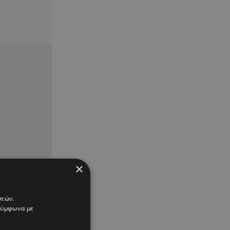
×
στών.
 σύμφωνα με