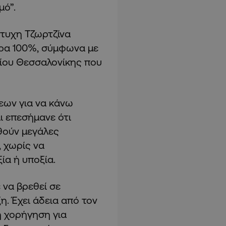
μό”.
άτυχη Τζωρτζίνα
όρα 100%, σύμφωνα με
μίου Θεσσαλονίκης που
εων για να κάνω
αι επεσήμανε ότι
θούν μεγάλες
, χωρίς να
ία ή υποξία.
 να βρεθεί σε
η. Έχει άδεια από τον
 χορήγηση για