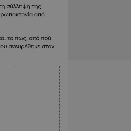
 τη σύλληψη της
νθρωποκτονία από
αι το πως, από πού
 που ανευρέθηκε στον