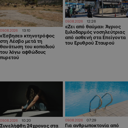
12:26
09.08.2026
«Ζει από θαύμα»: Άγριος
13:10
09.08.2026
ξυλοδαρμός νοσηλεύτριας
«Έσβησε» κτηνοτρόφος
από ασθενή στα Επείγοντα
στη Λέσβο μετά τη
του Ερυθρού Σταυρού
θανάτωση του κοπαδιού
του λόγω αφθώδους
πυρετού
07:29
10:20
09.08.2026
09.08.2026
Για ανθρωποκτονία από
Συνελήφθη 24χρονος στα