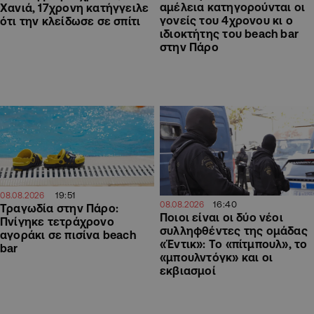
αμέλεια κατηγορούνται οι
Χανιά, 17χρονη κατήγγειλε
γονείς του 4χρονου κι ο
ότι την κλείδωσε σε σπίτι
ιδιοκτήτης του beach bar
στην Πάρο
19:51
08.08.2026
16:40
08.08.2026
Τραγωδία στην Πάρο:
Ποιοι είναι οι δύο νέοι
Πνίγηκε τετράχρονο
συλληφθέντες της ομάδας
αγοράκι σε πισίνα beach
«Έντικ»: Το «πίτμπουλ», το
bar
«μπουλντόγκ» και οι
εκβιασμοί