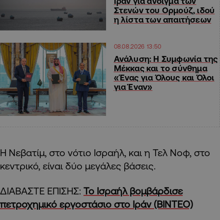
Ιράν για άνοιγμα των
Στενών του Ορμούζ, ιδού
η λίστα των απαιτήσεων
08.08.2026 13:50
Ανάλυση: Η Συμφωνία της
Μέκκας και το σύνθημα
«Ένας για Όλους και Όλοι
για Έναν»
Η Νεβατίμ, στο νότιο Ισραήλ, και η Τελ Νοφ, στο
κεντρικό, είναι δύο μεγάλες βάσεις.
ΔΙΑΒΑΣΤΕ ΕΠΙΣΗΣ:
To Ισραήλ βομβάρδισε
πετροχημικό εργοστάσιο στο Ιράν (ΒΙΝΤΕΟ)