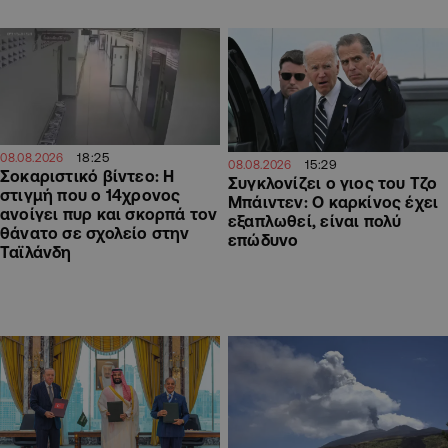
18:25
08.08.2026
15:29
08.08.2026
Σοκαριστικό βίντεο: Η
Συγκλονίζει ο γιος του Τζο
στιγμή που ο 14χρονος
Μπάιντεν: Ο καρκίνος έχει
ανοίγει πυρ και σκορπά τον
εξαπλωθεί, είναι πολύ
θάνατο σε σχολείο στην
επώδυνο
Ταϊλάνδη