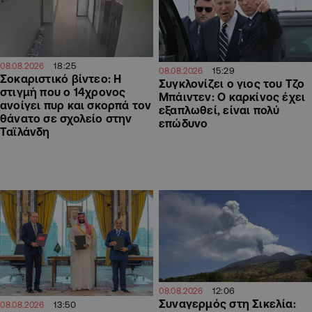
18:25
08.08.2026
15:29
08.08.2026
Σοκαριστικό βίντεο: Η
Συγκλονίζει ο γιος του Τζο
στιγμή που ο 14χρονος
Μπάιντεν: Ο καρκίνος έχει
ανοίγει πυρ και σκορπά τον
εξαπλωθεί, είναι πολύ
θάνατο σε σχολείο στην
επώδυνο
Ταϊλάνδη
12:06
08.08.2026
Συναγερμός στη Σικελία:
13:50
08.08.2026