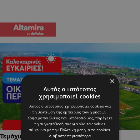
×
Αυτός ο ιστότοπος
χρησιμοποιεί cookies
Αυτός ο ιστότοπος χρησιμοποιεί cookies για
τη βελτίωση της εμπειρίας των χρηστών.
Χρησιμοποιώντας τον ιστότοπό μας, παρέχετε
τη συγκατάθεσή σας για όλα τα cookies
σύμφωνα με την Πολιτική μας για τα cookies.
Τεμάχια Γης σε Οικιστικές Περιοχές
Διαβάστε περισσότερα