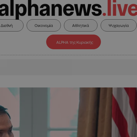
Διεθνή
Οικονομία
Αθλητικά
Ψυχαγωγία
ALPHA της Κυριακής