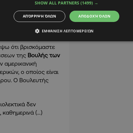
SHOW ALL PARTNERS
(1499) →
λα να σας ζητήσω να
 με τον Τραμπ», είπε ο
ΑΠΌΡΡΙΨΗ ΌΛΩΝ
ΑΠΟΔΟΧΉ ΌΛΩΝ
ΕΜΦΆΝΙΣΗ ΛΕΠΤΟΜΕΡΕΙΏΝ
 από το να σας πω ότι
τέψω ότι βρισκόμαστε
έσεων της
Βουλής των
ην αμερικανική
ρικών, ο οποίος είναι
δρου. Ο Βουλευτής
ιολεκτικά δεν
, καθημερινά (…)