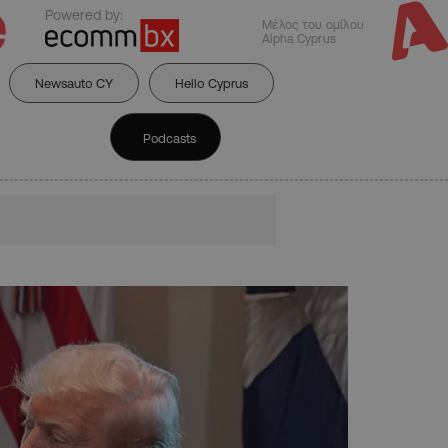
Powered by:
Μέλος του ομίλου
Alpha Cyprus
Newsauto CY
Hello Cyprus
Podcasts