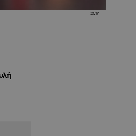
21:17
ουλή