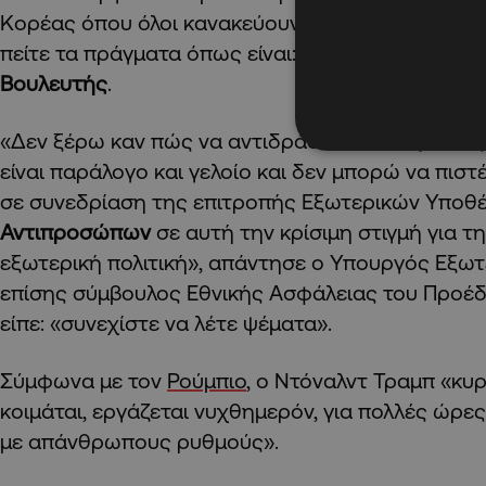
Κορέας όπου όλοι κανακεύουν τον Τραμπ, θα ήθε
πείτε τα πράγματα όπως είναι: κάτι δεν πάει καλά
Βουλευτής
.
«Δεν ξέρω καν πώς να αντιδράσω σε αυτό, εκτός
είναι παράλογο και γελοίο και δεν μπορώ να πισ
σε συνεδρίαση της επιτροπής Εξωτερικών Υποθ
Αντιπροσώπων
σε αυτή την κρίσιμη στιγμή για τ
εξωτερική πολιτική», απάντησε ο Υπουργός Εξωτε
επίσης σύμβουλος Εθνικής Ασφάλειας του Προέ
είπε: «συνεχίστε να λέτε ψέματα».
Σύμφωνα με τον
Ρούμπιο
, ο Ντόναλντ Τραμπ «κυρ
κοιμάται, εργάζεται νυχθημερόν, για πολλές ώρες
με απάνθρωπους ρυθμούς».