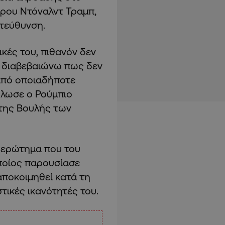
δρου Ντόναλντ Τραμπ,
ατεύθυνση.
ικές του, πιθανόν δεν
ς διαβεβαιώνω πως δεν
 από οποιαδήποτε
ήλωσε ο Ρούμπιο
της Βουλής των
 ερώτημα που του
ποίος παρουσίασε
αποκοιμηθεί κατά τη
τικές ικανότητές του.