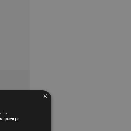
×
στών.
 σύμφωνα με