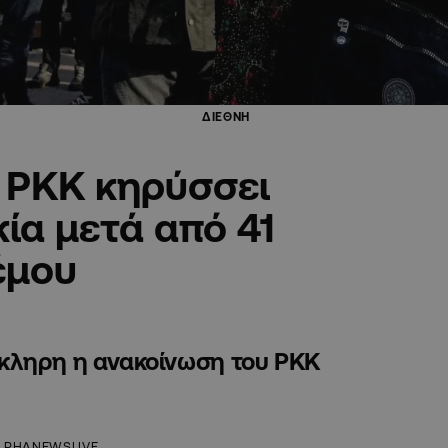
ΔΙΕΘΝΗ
 PKK κηρύσσει
κία μετά από 41
έμου
κληρη η ανακοίνωση του PKK
LPHANEWSLIVE