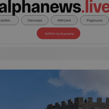
Διεθνή
Οικονομία
Αθλητικά
Ψυχαγωγία
ALPHA της Κυριακής