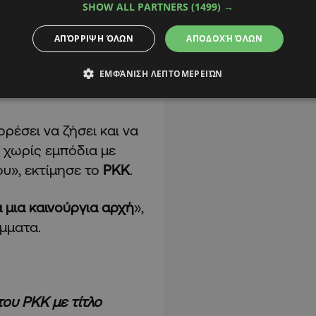
SHOW ALL PARTNERS
(1499) →
ήσει ελεύθερο τον
ΑΠΌΡΡΙΨΗ ΌΛΩΝ
ΑΠΟΔΟΧΉ ΌΛΩΝ
τάσταση σχεδόν
ης διαδικασίας
ΕΜΦΆΝΙΣΗ ΛΕΠΤΟΜΕΡΕΙΏΝ
ρέσει να ζήσει και να
ς χωρίς εμπόδια με
υ», εκτίμησε το
PKK
.
ά μια καινούργια αρχή
»,
μματα.
ου ΡΚΚ με τίτλο