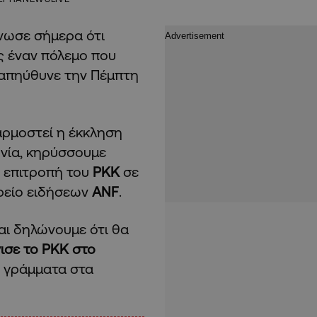
νωσε σήμερα ότι
ας έναν πόλεμο που
 απηύθυνε την Πέμπτη
αρμοστεί η έκκληση
ωνία, κηρύσσουμε
ή επιτροπή του
PKK
σε
ρείο ειδήσεων
ANF
.
αι δηλώνουμε ότι θα
νισε το PKK στο
α γράμματα στα