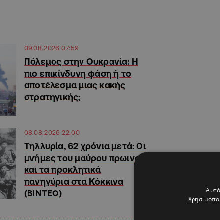
09.08.2026 07:59
Πόλεμος στην Ουκρανία: Η
πιο επικίνδυνη φάση ή το
αποτέλεσμα μιας κακής
στρατηγικής;
08.08.2026 22:00
Τηλλυρία, 62 χρόνια μετά: Οι
μνήμες του μαύρου πρωινού
και τα προκλητικά
πανηγύρια στα Κόκκινα
Αυτό
(ΒΙΝΤΕΟ)
Χρησιμοποι