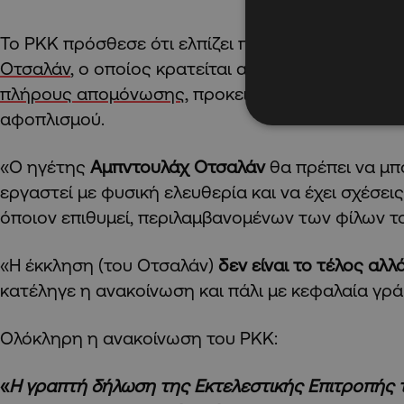
Το PKK πρόσθεσε ότι ελπίζει πως η
Άγκυρα
θα αφ
Οτσαλάν
, ο οποίος κρατείται από το 1999 σε κα
πλήρους απομόνωσης
, προκειμένου να ηγηθεί τ
αφοπλισμού.
«Ο ηγέτης
Αμπντουλάχ Οτσαλάν
θα πρέπει να μπο
εργαστεί με φυσική ελευθερία και να έχει σχέσει
όποιον επιθυμεί, περιλαμβανομένων των φίλων το
«Η έκκληση (του Οτσαλάν)
δεν είναι το τέλος αλλ
κατέληγε η ανακοίνωση και πάλι με κεφαλαία γρά
Ολόκληρη η ανακοίνωση του PKK:
«
Η γραπτή δήλωση της Εκτελεστικής Επιτροπής τ