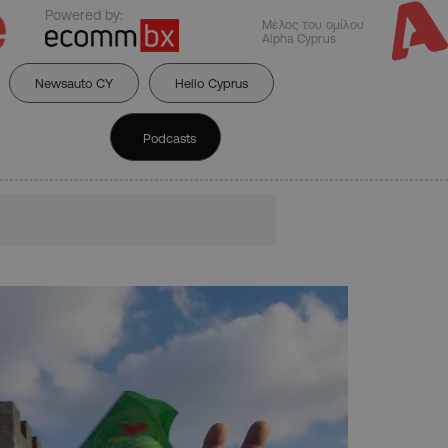
Powered by:
Μέλος του ομίλου
Alpha Cyprus
Newsauto CY
Hello Cyprus
Podcasts