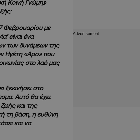
κή Κοινή Γνώμη»
ξής:
7 Φεβρουαρίου με
α’ είναι ένα
ων των δυνάμεων της
ον Ηγέτη «Apo» που
οινωνίας στο λαό μας
ει ξεκινήσει στο
σμα. Αυτό θα έχει
ζωής και της
ή τη βάση, η ευθύνη
άσει και να