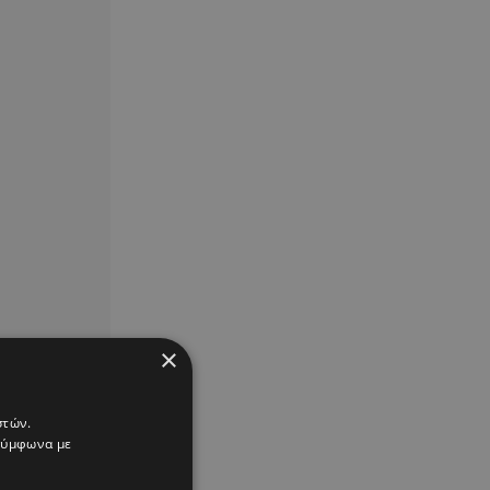
×
στών.
 σύμφωνα με