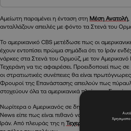
Αμείωτη παραμένει η ένταση στη
Μέση Ανατολή
,
ανταλλάζουν απειλές με φόντο τα Στενά του Ορμ
Το αμερικανικό CBS μετέδωσε πως οι αμερικανικ
έχουν εντοπίσει πρώιμα σημάδια ότι το Ιράν ενδέ
νάρκες στα Στενά του Ορμούζ, με τον Αμερικανό
Τεχεράνη να τις αφαιρέσει. Προειδοποιεί πως σ
οι στρατιωτικές συνέπειες θα είναι πρωτόγνωρες.
Φρουροί της Επανάστασης απειλούν πως πύραυλο
στοχεύουν όλα τα αμερικανικά πλοία στα Στενά τ
Νωρίτερα ο Αμερικανός σε δηλώσεις του στο αμε
Αυτό
News είπε πως είναι πιθανό να είναι πρόθυμος να
Χρησιμοποι
Ιράν. Από πλευράς της η
Τεχεράνη
, τονίζει πως 