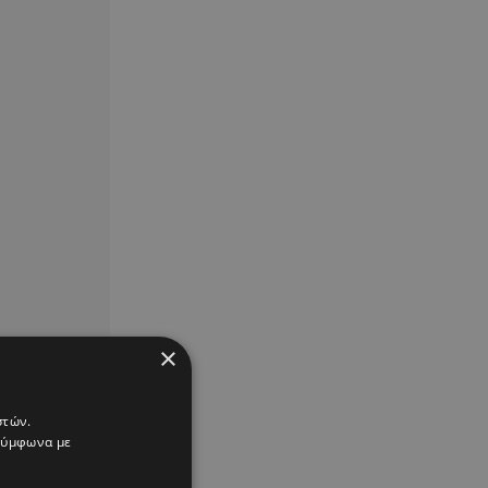
×
στών.
 σύμφωνα με