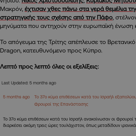
νησιού.
Νίκος Χριστοδουλίδης
,
Κυριάκος Μητσοτ
Μακρόν,
έχτισαν χθες πάνω στα γερά θεμέλια της
στρατηγικής τους σχέσης από την Πάφο
, στέλνο
μηνύματα που αντηχούν στην ευρωπαϊκή ένωση κ
Το απόγευμα της Τρίτης απέπλευσε το Βρετανικό
Dragon, κατευθυνόμενο προς Κύπρο.
Λεπτό προς λεπτό όλες οι εξελίξεις:
Last Updated: 5 months ago
5 months ago
Το 37ο κύμα επιθέσεων κατά του Ισραήλ εξαπολύου
Φρουροί της Επανάστασης
Το 37ο κύμα επιθέσεων κατά του Ισραήλ ανακοίνωσαν οι Φρουροί 
διαρκέσει ακόμη τρεις ώρες τουλάχιστον, όπως μεταδίδουν ιρανικά