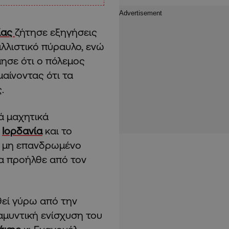
ίας
ζήτησε εξηγήσεις
λλιστικό πύραυλο, ενώ
ίμησε ότι ο πόλεμος
μαίνοντας ότι τα
.
ά μαχητικά
ν
Ιορδανία
και το
το μη επανδρωμένο
α προήλθε από τον
εί γύρω από την
αμυντική ενίσχυση του