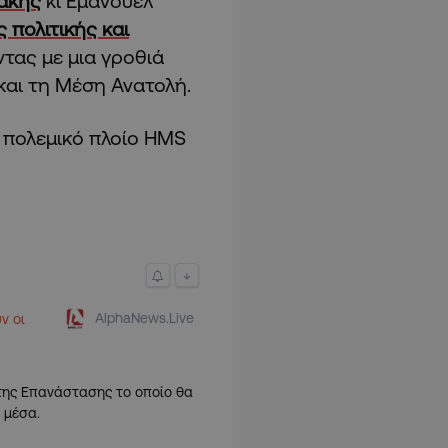
άκης
κι Εμανουέλ
 πολιτικής και
ντας με μια γροθιά
αι τη Μέση Ανατολή.
 πολεμικό πλοίο HMS
↓
AlphaNews.Live
ν οι
της Επανάστασης το οποίο θα
 μέσα.