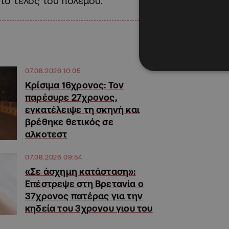
το τέλος του πολέμου.
07.08.2026 10:05
Κρίσιμα 16χρονος: Τον
παρέσυρε 27χρονος,
εγκατέλειψε τη σκηνή και
βρέθηκε θετικός σε
αλκοτεστ
07.08.2026 09:54
«Σε άσχημη κατάσταση»:
Επέστρεψε στη Βρετανία ο
37χρονος πατέρας για την
κηδεία του 3χρονου γιου του