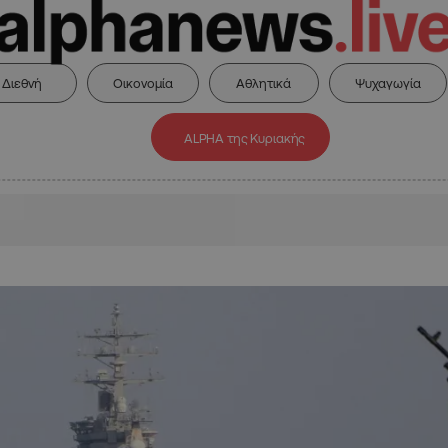
Διεθνή
Οικονομία
Αθλητικά
Ψυχαγωγία
ALPHA της Κυριακής