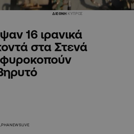
ΔΙΕΘΝΗ
ΚΥΠΡΟΣ
ψαν 16 ιρανικά
οντά στα Στενά
 σφυροκοπούν
Βηρυτό
LPHANEWSLIVE