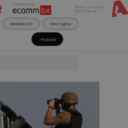
Powered by:
Μέλος του ομίλου
Alpha Cyprus
Newsauto CY
Hello Cyprus
Podcasts