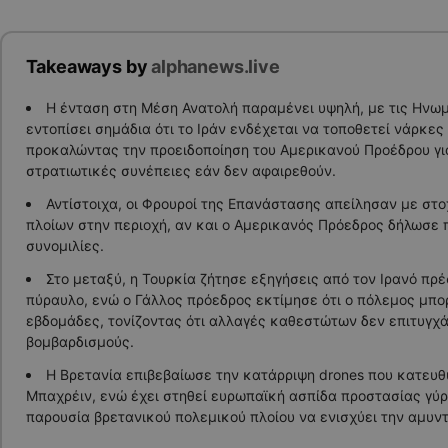
Takeaways by
alphanews.live
Η ένταση στη Μέση Ανατολή παραμένει υψηλή, με τις Ηνωμ
εντοπίσει σημάδια ότι το Ιράν ενδέχεται να τοποθετεί νάρκες
προκαλώντας την προειδοποίηση του Αμερικανού Προέδρου γ
στρατιωτικές συνέπειες εάν δεν αφαιρεθούν.
Αντίστοιχα, οι Φρουροί της Επανάστασης απείλησαν με στ
πλοίων στην περιοχή, αν και ο Αμερικανός Πρόεδρος δήλωσε 
συνομιλίες.
Στο μεταξύ, η Τουρκία ζήτησε εξηγήσεις από τον Ιρανό πρέ
πύραυλο, ενώ ο Γάλλος πρόεδρος εκτίμησε ότι ο πόλεμος μπορ
εβδομάδες, τονίζοντας ότι αλλαγές καθεστώτων δεν επιτυγχά
βομβαρδισμούς.
Η Βρετανία επιβεβαίωσε την κατάρριψη drones που κατευθ
Μπαχρέιν, ενώ έχει στηθεί ευρωπαϊκή ασπίδα προστασίας γύρ
παρουσία βρετανικού πολεμικού πλοίου να ενισχύει την αμυντ