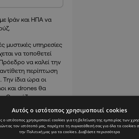
 με Ιράν και ΗΠΑ να
ούζ.
ές μυστικές υπηρεσίες
χεται να τοποθετεί
 Πρόεδρο να καλεί την
ε αντίθετη περίπτωση
 Την ίδια ώρα οι
ι και drones θα
ου Ορμούζ.
Αυτός ο ιστότοπος χρησιμοποιεί cookies
ρικανικό δίκτυο Fox
ς ο ιστότοπος χρησιμοποιεί cookies για τη βελτίωση της εμπειρίας των χρη
 συνομιλήσει με το
ώντας τον ιστότοπό μας, παρέχετε τη συγκατάθεσή σας για όλα τα cookies
εκείνη θα αποφασίσει
την Πολιτική μας για τα cookies.
Διαβάστε περισσότερα