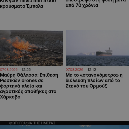
Κονγκό: Πάνω από 4.000
από 70 χρόνια
κρούσματα Έμπολα
12:25
12:12
07.08.2026
07.08.2026
Μαύρη Θάλασσα: Επίθεση
Με το «σταγονόμετρο» η
Ρωσικών drones σε
διέλευση πλοίων από το
φορτηγά πλοία και
Στενό του Ορμούζ
αγροτικές αποθήκες στο
Χάρκοβο
ΦΩΤΟΓΡΑΦΙΑ ΤΗΣ ΗΜΕΡΑΣ