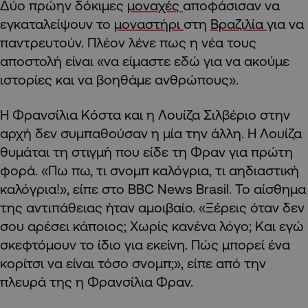
Δύο πρώην δόκιμες
μοναχές
αποφάσισαν να
εγκαταλείψουν το
μοναστήρι
στη
Βραζιλία
για να
παντρευτούν. Πλέον λένε πως η νέα τους
αποστολή είναι «να είμαστε εδώ για να ακούμε
ιστορίες και να βοηθάμε ανθρώπους».
Η Φρανσίλια Κόστα και η Λουίζα Σιλβέριο στην
αρχή δεν συμπαθούσαν η μία την άλλη. Η Λουίζα
θυμάται τη στιγμή που είδε τη Φραν για πρώτη
φορά. «Πω πω, τι σνομπ καλόγρια, τι αηδιαστική
καλόγρια!», είπε στο BBC News Brasil. Το αίσθημα
της αντιπάθειας ήταν αμοιβαίο. «Ξέρεις όταν δεν
σου αρέσει κάποιος; Χωρίς κανένα λόγο; Και εγώ
σκεφτόμουν το ίδιο για εκείνη. Πώς μπορεί ένα
κορίτσι να είναι τόσο σνομπ;», είπε από την
πλευρά της η Φρανσίλια Φραν.