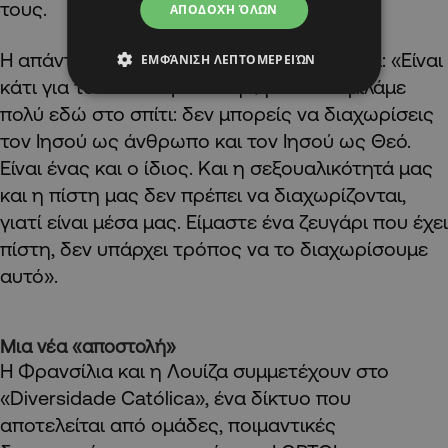
τους.
ΑΠΟΔΟΧΉ ΌΛΩΝ
Η απάντηση, λέει η Λουίζα, ήρθε σιγά-σιγά: «Είναι
ΕΜΦΆΝΙΣΗ ΛΕΠΤΟΜΕΡΕΙΏΝ
κάτι για το οποίο εγώ και η Φρανσίλια μιλάμε
πολύ εδώ στο σπίτι: δεν μπορείς να διαχωρίσεις
τον Ιησού ως άνθρωπο και τον Ιησού ως Θεό.
Είναι ένας και ο ίδιος. Και η σεξουαλικότητά μας
και η πίστη μας δεν πρέπει να διαχωρίζονται,
γιατί είναι μέσα μας. Είμαστε ένα ζευγάρι που έχει
πίστη, δεν υπάρχει τρόπος να το διαχωρίσουμε
αυτό».
Μια νέα «αποστολή»
Η Φρανσίλια και η Λουίζα συμμετέχουν στο
«Diversidade Católica», ένα δίκτυο που
αποτελείται από ομάδες, ποιμαντικές