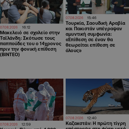
15:46
07.08.2026
Τουρκία, Σαουδική Αραβία
16:12
07.08.2026
και Πακιστάν υπέγραψαν
Μακελειό σε σχολείο στην
αμυντική συμφωνία:
Ταϊλάνδη: Σκότωσε τους
«Επίθεση σε έναν θα
παππούδες του ο 14χρονος
θεωρείται επίθεση σε
πριν την φονική επίθεση
όλους»
(ΒΙΝΤΕΟ)
12:40
07.08.2026
Καζακστάν: Η πρώτη τίγρη
12:59
07.08.2026
επέστρεψε στη φύση μετά