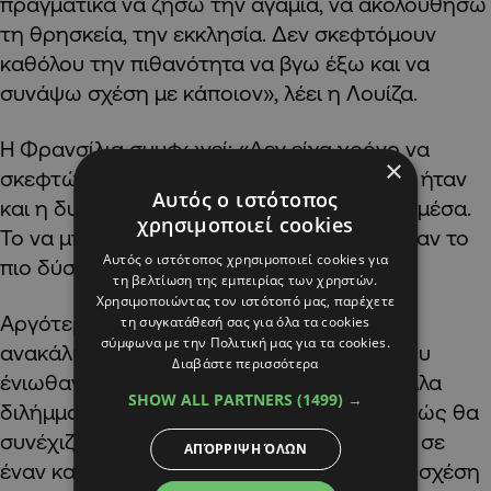
πραγματικά να ζήσω την αγαμία, να ακολουθήσω
τη θρησκεία, την εκκλησία. Δεν σκεφτόμουν
καθόλου την πιθανότητα να βγω έξω και να
συνάψω σχέση με κάποιον», λέει η Λουίζα.
Η Φρανσίλια συμφωνεί: «Δεν είχα χρόνο να
×
σκεφτώ τίποτα άλλο πέρα από αυτό. Αυτή ήταν
Αυτός ο ιστότοπος
και η δυσκολία του να αφήσω τη ζωή εκεί μέσα.
χρησιμοποιεί cookies
Το να μπω ήταν πολύ εύκολο, το να βγω ήταν το
Αυτός ο ιστότοπος χρησιμοποιεί cookies για
πιο δύσκολο πράγμα που αντιμετώπισα».
τη βελτίωση της εμπειρίας των χρηστών.
Χρησιμοποιώντας τον ιστότοπό μας, παρέχετε
Αργότερα, όταν πήγαν να ζήσουν μαζί και
τη συγκατάθεσή σας για όλα τα cookies
σύμφωνα με την Πολιτική μας για τα cookies.
ανακάλυψαν τα ερωτικά συναισθήματα που
Διαβάστε περισσότερα
ένιωθαν η μία για την άλλη, προέκυψαν άλλα
SHOW ALL PARTNERS
(1499) →
διλήμματα θρησκευτικής φύσεως για το πώς θα
συνέχιζαν να ασκούν την πίστη τους μέσα σε
ΑΠΌΡΡΙΨΗ ΌΛΩΝ
έναν καθολικισμό που δεν αναγνωρίζει τη σχέση