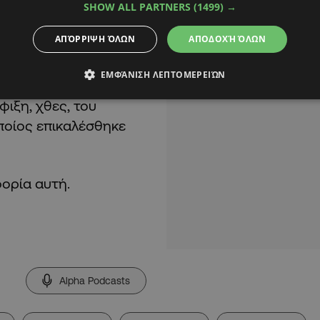
SHOW ALL PARTNERS
(1499) →
ΑΠΌΡΡΙΨΗ ΌΛΩΝ
ΑΠΟΔΟΧΉ ΌΛΩΝ
ενεί τις έμμεσες
υτές και τη μαχητική
ΕΜΦΆΝΙΣΗ ΛΕΠΤΟΜΕΡΕΙΏΝ
ε ανώτερους
ιξη, χθες, του
οποίος επικαλέσθηκε
φορία αυτή.
Alpha Podcasts