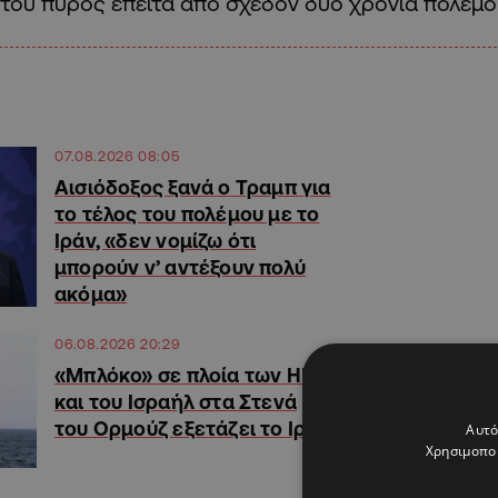
του πυρός έπειτα από σχεδόν δύο χρόνια πολέμο
07.08.2026 08:05
Αισιόδοξος ξανά ο Τραμπ για
το τέλος του πολέμου με το
Ιράν, «δεν νομίζω ότι
μπορούν ν’ αντέξουν πολύ
ακόμα»
06.08.2026 20:29
«Μπλόκο» σε πλοία των ΗΠΑ
και του Ισραήλ στα Στενά
του Ορμούζ εξετάζει το Ιράν
Αυτό
Χρησιμοποι