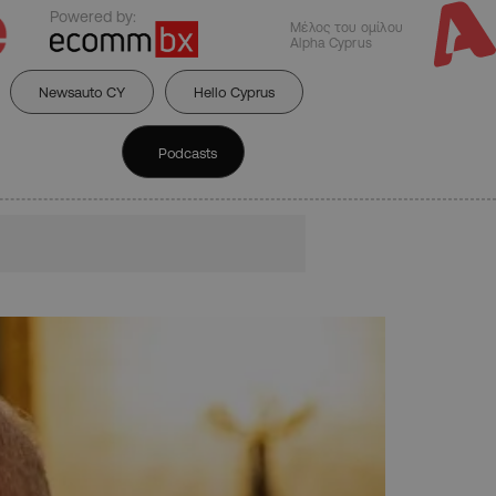
Powered by:
Μέλος του ομίλου
Alpha Cyprus
Newsauto CY
Hello Cyprus
Podcasts