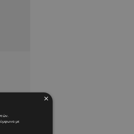
×
στών.
 σύμφωνα με