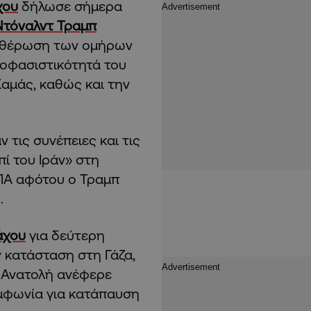
χου
δήλωσε σήμερα
Ντόναλντ Τραμπ
ευθέρωση των ομήρων
ποφασιστικότητά του
Χαμάς, καθώς και την
τις συνέπειες και τις
ί του Ιράν» στη
ΗΠΑ αφότου ο Τραμπ
.
άχου
για δεύτερη
 κατάσταση στη Γάζα,
 Ανατολή ανέφερε
υμφωνία για κατάπαυση