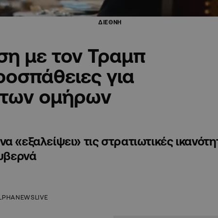
ΔΙΕΘΝΗ
ση με τον Τραμπ
ροσπάθειες για
 των ομήρων
α «εξαλείψει» τις στρατιωτικές ικανότη
κυβερνά
LPHANEWSLIVE