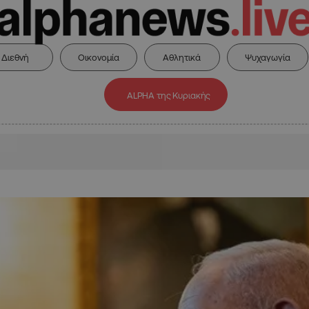
Διεθνή
Οικονομία
Αθλητικά
Ψυχαγωγία
ALPHA της Κυριακής