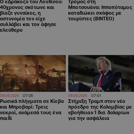
Ο «Δράκος» του Λονδίνου:
Τρόμος στη
40χρονος σκότωνε και
Μποτσουάνα: Ιπποπόταμος
βίαζε γυναίκες, η
καταδιώκει σκάφος με
αστυνομία τον είχε
τουρίστες (ΒΙΝΤΕΟ)
συλλάβει και τον άφησε
ελεύθερο
07:05
07:01
08.08.2026
08.08.2026
Ρωσικά πλήγματα σε Κίεβο
Στήριξη Τραμπ στον νέο
και Μπροβαρί: Τρεις
πρόεδρο της Κολομβίας με
νεκροί, ανάμεσά τους ένα
«βοήθεια» 1 δισ. δολαρίων
παιδί
για την ασφάλεια