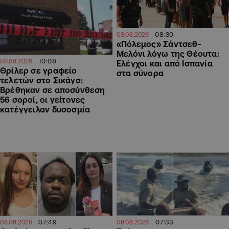
08:30
08.08.2026
«Πόλεμος» Σάντσεθ-
Μελόνι λόγω της Θέουτα:
10:08
08.08.2026
Ελέγχοι και από Ισπανία
Θρίλερ σε γραφείο
στα σύνορα
τελετών στο Σικάγο:
Βρέθηκαν σε αποσύνθεση
56 σοροί, οι γείτονες
κατέγγειλαν δυσοσμία
07:49
07:33
08.08.2026
08.08.2026