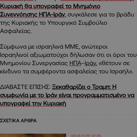
Κυριακή θα υπογραφεί το Μνημόνιο
Συνεννόησης ΗΠΑ-Ιράν
, συγκάλεσε για το βράδυ
της Κυριακής το Υπουργικό Συμβούλιο
Ασφαλείας.
Σύμφωνα με ισραηλινά ΜΜΕ, ανώτεροι
Ισραηλινοί αξιωματούχοι δήλωσαν ότι οι όροι του
Μνημονίου Συνεργασίας
ΗΠΑ
–
Ιράν
, «θέτουν σε
κίνδυνο τα συμφέροντα ασφαλείας του Ισραήλ».
ΔΙΑΒΑΣΤΕ ΕΠΙΣΗΣ:
Ξεκαθαρίζει ο Τραμπ: Η
συμφωνία με το Ιράν είναι προγραμματισμένο να
υπογραφεί την Κυριακή
ΣΧΕΤΙΚΑ ΑΡΘΡΑ
08.08.2026 07:05