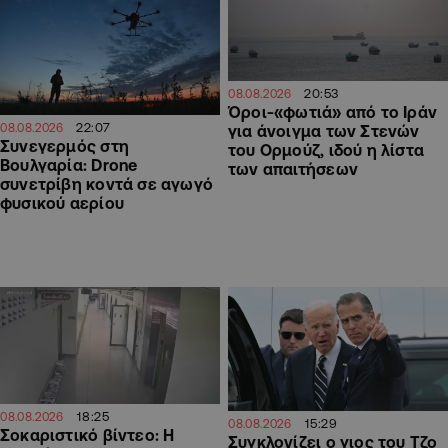
20:53
08.08.2026
Όροι-«φωτιά» από το Ιράν
22:07
08.08.2026
για άνοιγμα των Στενών
Συνεγερμός στη
του Ορμούζ, ιδού η λίστα
Βουλγαρία: Drone
των απαιτήσεων
συνετρίβη κοντά σε αγωγό
φυσικού αερίου
18:25
08.08.2026
15:29
08.08.2026
Σοκαριστικό βίντεο: Η
Συγκλονίζει ο γιος του Τζο