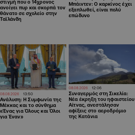
στιγμή που ο 14χρονος
Μπάιντεν: Ο καρκίνος έχει
ανοίγει πυρ και σκορπά τον
εξαπλωθεί, είναι πολύ
θάνατο σε σχολείο στην
επώδυνο
Ταϊλάνδη
12:06
08.08.2026
Συναγερμός στη Σικελία:
13:50
08.08.2026
Νέα έκρηξη του ηφαιστείου
Ανάλυση: Η Συμφωνία της
Αίτνας, ανεστάλησαν
Μέκκας και το σύνθημα
αφίξεις στο αεροδρόμιο
«Ένας για Όλους και Όλοι
της Κατάνια
για Έναν»