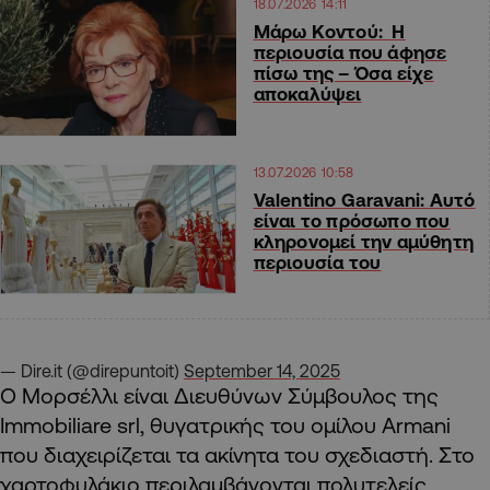
18.07.2026 14:11
Μάρω Κοντού: Η
περιουσία που άφησε
πίσω της – Όσα είχε
αποκαλύψει
13.07.2026 10:58
Valentino Garavani: Αυτό
είναι το πρόσωπο που
κληρονομεί την αμύθητη
περιουσία του
— Dire.it (@direpuntoit)
September 14, 2025
Ο Μορσέλλι είναι Διευθύνων Σύμβουλος της
Immobiliare srl, θυγατρικής του ομίλου Armani
που διαχειρίζεται τα ακίνητα του σχεδιαστή. Στο
χαρτοφυλάκιο περιλαμβάνονται πολυτελείς