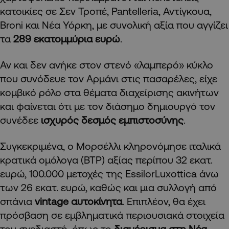
κατοικίες σε Σεν Τροπέ, Pantelleria, Αντίγκουα,
Broni και Νέα Υόρκη, με συνολική αξία που αγγίζει
τα
289 εκατομμύρια ευρώ
.
Αν και δεν ανήκε στον στενό «λαμπερό» κύκλο
που συνόδευε τον Αρμάνι στις πασαρέλες, είχε
κομβικό ρόλο στα θέματα διαχείρισης ακινήτων
και φαίνεται ότι με τον διάσημο δημιουργό τον
συνέδεε
ισχυρός δεσμός εμπιστοσύνης
.
Συγκεκριμένα, ο Μορσέλλι κληρονόμησε ιταλικά
κρατικά ομόλογα (BTP) αξίας περίπου 32 εκατ.
ευρώ, 100.000 μετοχές της EssilorLuxottica άνω
των 26 εκατ. ευρώ, καθώς και μια συλλογή από
σπάνια
vintage αυτοκίνητα
. Επιπλέον, θα έχει
πρόσβαση σε εμβληματικά περιουσιακά στοιχεία
του σχεδιαστή, όπως το
διαμέρισμα στη Νέα