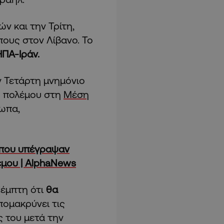
ν και την Τρίτη,
ους στον Λίβανο. Το
ΗΠΑ-Ιράν.
ν Τετάρτη μνημόνιο
υ πολέμου στη
Μέση
τωπα,
 που υπέγραψαν
έμου | AlphaNews
Πέμπτη ότι
θα
πομακρύνει τις
 του μετά την