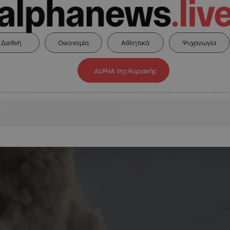
Διεθνή
Οικονομία
Αθλητικά
Ψυχαγωγία
ALPHA της Κυριακής