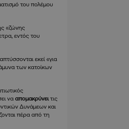
ματισμό του πολέμου
ης «ζώνης
ετρα, εντός του
απτύσσονται εκεί «για
 άμυνα των κατοίκων
ατιωτικός
σει να
απομακρύνει
τις
υντικών Δυνάμεων και
ζονται πέρα από τη