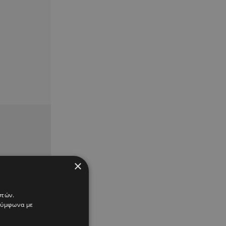
×
στών.
 σύμφωνα με