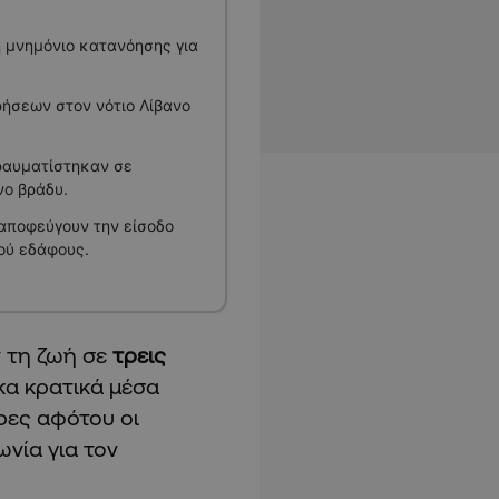
η μνημόνιο κατανόησης για
ρήσεων στον νότιο Λίβανο
ραυματίστηκαν σε
νο βράδυ.
 αποφεύγουν την είσοδο
ού εδάφους.
ν τη ζωή σε
τρεις
κα κρατικά μέσα
ρες αφότου οι
νία για τον