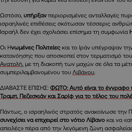
Ωστόσο,
υπήρξαν
περιορισμένες ανταλλαγές πυρώ
ισραηλινές επιθέσεις σκότωσαν τέσσερις ανθρώπ
Ισραήλ δεν έχει σχολιάσει επίσημα τη συμφωνία
Οι Η
νωμένες Πολιτείες
και το Ιράν υπέγραψαν τη
κατανόησης που αποσκοπεί στον τερματισμό το
Ανατολή,
με τη διακοπή των μαχών σε όλα τα μέ
συμπεριλαμβανομένου του
Λιβάνου
.
ΔΙΑΒΑΣΤΕ ΕΠΙΣΗΣ:
ΦΩΤΟ: Αυτό είναι το έγγραφο
Τραμπ, Πεζεσκιάν και Σαρίφ για το τέλος του πολ
Πάντως, ο ισραηλινός στρατός ανακοίνωσε την 
συνεχίσει να επιχειρεί στο νότιο Λίβανο
και να «α
απειλές» πέρα από την λεγόμενη ζώνη ασφαλείας