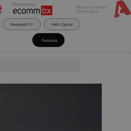
Powered by:
Μέλος του ομίλου
Alpha Cyprus
Newsauto CY
Hello Cyprus
Podcasts