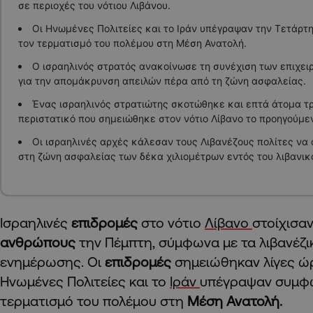
σε περιοχές του νότιου Λιβάνου.
Οι Ηνωμένες Πολιτείες και το Ιράν υπέγραψαν την Τετάρτ
τον τερματισμό του πολέμου στη Μέση Ανατολή.
Ο ισραηλινός στρατός ανακοίνωσε τη συνέχιση των επιχει
για την απομάκρυνση απειλών πέρα από τη ζώνη ασφαλείας.
Ένας ισραηλινός στρατιώτης σκοτώθηκε και επτά άτομα τ
περιστατικό που σημειώθηκε στον νότιο Λίβανο το προηγούμε
Οι ισραηλινές αρχές κάλεσαν τους Λιβανέζους πολίτες να
στη ζώνη ασφαλείας των δέκα χιλιομέτρων εντός του λιβανικ
Ισραηλινές
επιδρομές
στο νότιο
Λίβανο
στοίχισα
ανθρώπους
την Πέμπτη, σύμφωνα με τα λιβανέζι
ενημέρωσης. Οι
επιδρομές
σημειώθηκαν λίγες ώ
Ηνωμένες Πολιτείες και το
Ιράν
υπέγραψαν συμφω
τερματισμό του πολέμου στη
Μέση Ανατολή.