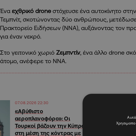
Ένα
εχθρικό drone
στόχευσε ένα αυτοκίνητο στη
Τεμπνίτ, σκοτώνοντας δύο ανθρώπους, μετέδωσε
Πρακτορείο Ειδήσεων (NNA), αυξάνοντας τον πρ
για έναν νεκρό.
Στο γειτονικό χωριό
Ζεμπντίν
, ένα άλλο drone σ
άτομο, ανέφερε το NNA.
07.08.2026 22:30
«Αβύθιστο
Αυτό
αεροπλανοφόρο»: Οι
Χρησιμοποι
Τουρκοί βάζουν την Κύπρο
στη μέση της κόντρας με