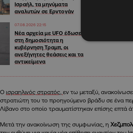
Ισραήλ, τα μηνύματα
αναλυτών σε Ερντογάν
07.08.2026 22:15
Νέα αρχεία με UFO έδωσε
στη δημοσιότητα η
κυβέρνηση Τραμπ, οι
ανεξήγητες θεάσεις και τα
αντικείμενα
Ο
ισραηλινός στρατός,
εν τω μεταξύ, ανακοίνωσε
στρατιώτη του το προηγούμενο βράδυ σε ένα περ
Λίβανο στο οποίο τραυματίστηκαν επίσης επτά ά
Μετά την ανακοίνωση της συμφωνίας, η
Χεζμπο
την ευθύνη για καμία νέα επίθεση εναντίον του Ι