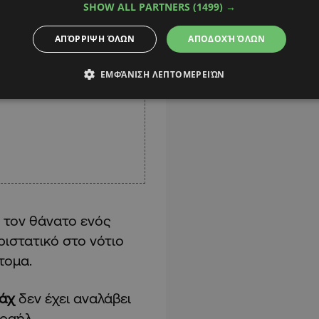
SHOW ALL PARTNERS
(1499) →
ΑΠΌΡΡΙΨΗ ΌΛΩΝ
ΑΠΟΔΟΧΉ ΌΛΩΝ
ΕΜΦΆΝΙΣΗ ΛΕΠΤΟΜΕΡΕΙΏΝ
 τον θάνατο ενός
ιστατικό στο νότιο
τομα.
λάχ
δεν έχει αναλάβει
σραήλ.