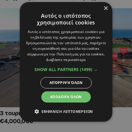
×
Αυτός ο ιστότοπος
χρησιμοποιεί cookies
Αυτός ο ιστότοπος χρησιμοποιεί cookies για
τη βελτίωση της εμπειρίας των χρηστών.
Χρησιμοποιώντας τον ιστότοπό μας, παρέχετε
τη συγκατάθεσή σας για όλα τα cookies
σύμφωνα με την Πολιτική μας για τα cookies.
Διαβάστε περισσότερα
SHOW ALL PARTNERS
(1499) →
ΑΠΌΡΡΙΨΗ ΌΛΩΝ
ΑΠΟΔΟΧΉ ΌΛΩΝ
ΕΜΦΆΝΙΣΗ ΛΕΠΤΟΜΕΡΕΙΏΝ
3 τουριστικά χωράφια στην Αλαμινό,
€4,000,000