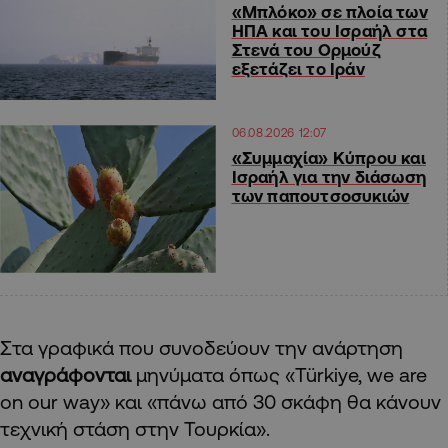
«Μπλόκο» σε πλοία των
ΗΠΑ και του Ισραήλ στα
Στενά του Ορμούζ
εξετάζει το Ιράν
06.08.2026 12:07
«Συμμαχία» Κύπρου και
Ισραήλ για την διάσωση
των παπουτσοσυκιών
Στα γραφικά που συνοδεύουν την ανάρτηση
αναγράφονται
μηνύματα όπως «Türkiye, we are
on our way» και «πάνω από 30 σκάφη θα κάνουν
τεχνική στάση στην Τουρκία».