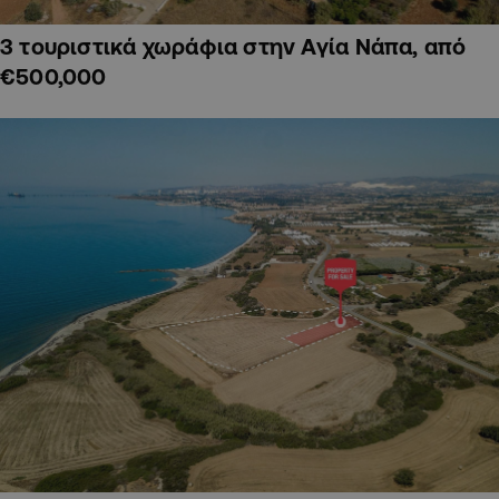
3 τουριστικά χωράφια στην Αγία Νάπα, από
€500,000