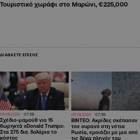
Τουριστικό χωράφι στο Μαρώνι, €225,000
ΔΙΑΒΑΣΤΕ ΕΠΙΣΗΣ
07:58
07:39
06.08.2026
06.08.2026
Σχέδιο-μαμούθ για 15
ΒΙΝΤΕΟ: Ακρίδες σκέπασαν
θωρηκτά «Donald Trump»:
τον ουρανό στη νότια
Στα 275 δισ. δολάρια το
Ρωσία, «μοιάζει με μια από
κόστος
τις δέκα πληγές του