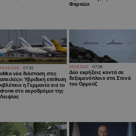
Φαραώ»
07:26
06.08.2026
07:32
06.08.2026
Δύο εκρήξεις κοντά σε
«Μια νέα διάσταση στις
δεξαμενόπλοιο στα Στενά
απειλές»: Υβριδική επίθεση
του Ορμούζ
«βλέπει» η Γερμανία για το
drone στο αεροδρόμιο της
Λειψίας