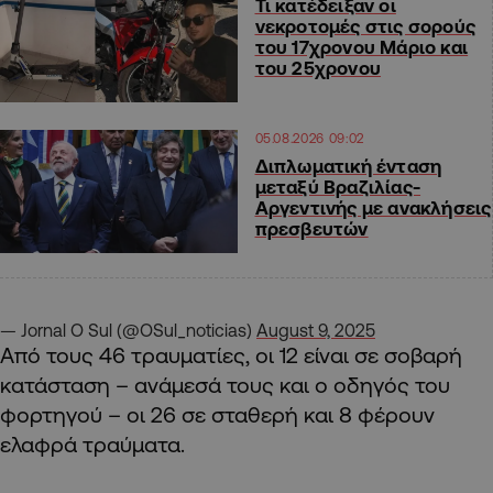
Τι κατέδειξαν οι
νεκροτομές στις σορούς
του 17χρονου Μάριο και
του 25χρονου
05.08.2026 09:02
Διπλωματική ένταση
μεταξύ Βραζιλίας-
Αργεντινής με ανακλήσεις
πρεσβευτών
— Jornal O Sul (@OSul_noticias)
August 9, 2025
Από τους 46 τραυματίες, οι 12 είναι σε σοβαρή
κατάσταση – ανάμεσά τους και ο οδηγός του
φορτηγού – οι 26 σε σταθερή και 8 φέρουν
ελαφρά τραύματα.