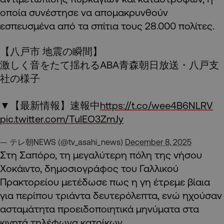
οποία συνέστησε να απομακρυνθούν
εσπευσμένα από τα σπίτια τους 28.000 πολίτες.
【八戸市 地震の瞬間】
激しく音をたて揺れるABA青森朝日放送・八戸支
社の様子
▼【最新情報】速報中
https://t.co/wee4B6NLRV
pic.twitter.com/TulEO3ZmJy
— テレ朝NEWS (@tv_asahi_news)
December 8, 2025
Στη Σαπόρο, τη μεγαλύτερη πόλη της νήσου
Χοκάιντο, δημοσιογράφος του Γαλλικού
Πρακτορείου μετέδωσε πως η γη έτρεμε βίαια
για περίπου τριάντα δευτερόλεπτα, ενώ ηχούσαν
ασταμάτητα προειδοποιητικά μηνύματα στα
κινητά τηλέφωνα κατοίκων.