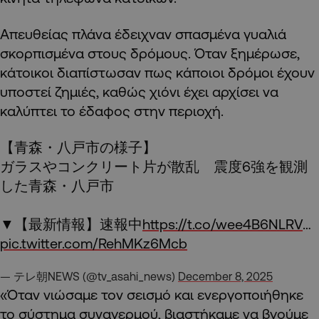
Απευθείας πλάνα έδειχναν σπασμένα γυαλιά
σκορπισμένα στους δρόμους. Όταν ξημέρωσε,
κάτοικοι διαπίστωσαν πως κάποιοι δρόμοι έχουν
υποστεί ζημιές, καθώς χιόνι έχει αρχίσει να
καλύπτει το έδαφος στην περιοχή.
【青森・八戸市の様子】
ガラスやコンクリート片が散乱 震度6強を観測
した青森・八戸市
▼【最新情報】速報中
https://t.co/wee4B6NLRV
…
pic.twitter.com/RehMKz6Mcb
— テレ朝NEWS (@tv_asahi_news)
December 8, 2025
«Όταν νιώσαμε τον σεισμό και ενεργοποιήθηκε
το σύστημα συναγερμού, βιαστήκαμε να βγούμε