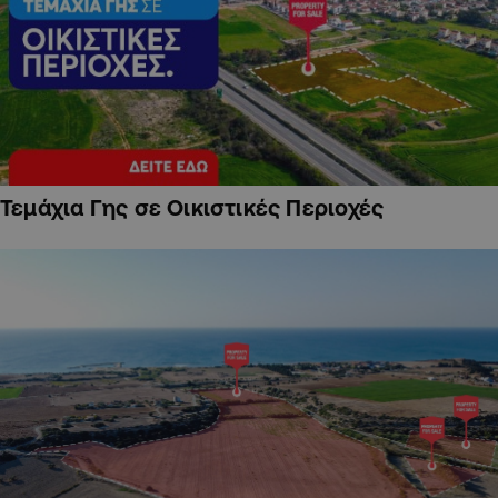
Τεμάχια Γης σε Οικιστικές Περιοχές