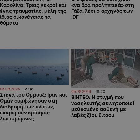
«να δρα προληπτικά» στη
Καρολίνα: Τρεις νεκροί και
Γάζα, λέει ο αρχηγός των
ένας τραυματίας, μέλη της
IDF
ίδιας οικογένειας τα
θύματα
21:16
05.08.2026
16:20
05.08.2026
Στενά του Ορμούζ: Ιράν και
ΒΙΝΤΕΟ: Η στιγμή που
Ομάν συμφώνησαν στη
νοσηλευτής ακινητοποιεί
διαδρομή των πλοίων,
μεθυσμένο ασθενή με
εκκρεμούν κρίσιμες
λαβές ζίου ζίτσου
λεπτομέρειες