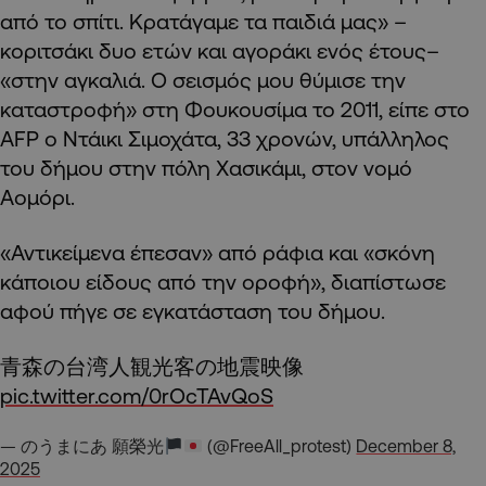
από το σπίτι. Κρατάγαμε τα παιδιά μας» –
κοριτσάκι δυο ετών και αγοράκι ενός έτους–
«στην αγκαλιά. Ο σεισμός μου θύμισε την
καταστροφή» στη Φουκουσίμα το 2011, είπε στο
AFP ο Ντάικι Σιμοχάτα, 33 χρονών, υπάλληλος
του δήμου στην πόλη Χασικάμι, στον νομό
Αομόρι.
«Αντικείμενα έπεσαν» από ράφια και «σκόνη
κάποιου είδους από την οροφή», διαπίστωσε
αφού πήγε σε εγκατάσταση του δήμου.
青森の台湾人観光客の地震映像
pic.twitter.com/0rOcTAvQoS
— のうまにあ 願榮光
(@FreeAll_protest)
December 8,
2025