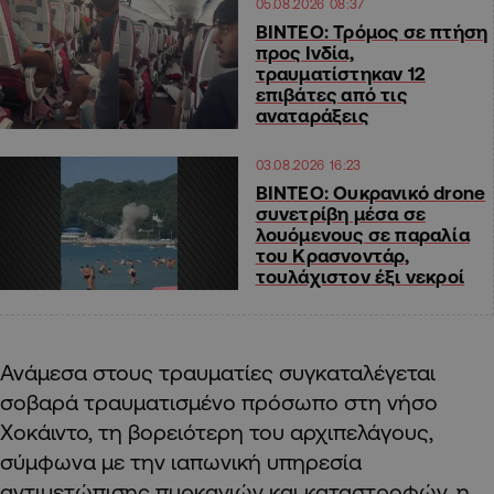
05.08.2026 08:37
ΒΙΝΤΕΟ: Τρόμος σε πτήση
προς Ινδία,
τραυματίστηκαν 12
επιβάτες από τις
αναταράξεις
03.08.2026 16:23
ΒΙΝΤΕΟ: Ουκρανικό drone
συνετρίβη μέσα σε
λουόμενους σε παραλία
του Κρασνοντάρ,
τουλάχιστον έξι νεκροί
Ανάμεσα στους τραυματίες συγκαταλέγεται
σοβαρά τραυματισμένο πρόσωπο στη νήσο
Χοκάιντο, τη βορειότερη του αρχιπελάγους,
σύμφωνα με την ιαπωνική υπηρεσία
αντιμετώπισης πυρκαγιών και καταστροφών, η