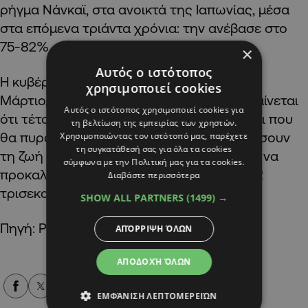
ρήγμα Νάνκαϊ, στα ανοικτά της Ιαπωνίας, μέσα
στα επόμενα τριάντα χρόνια: την ανέβασε στο
75-82%.
×
Αυτός ο ιστότοπος
Η κυβέρνηση δημοσιοποίησε κατόπιν, τον
χρησιμοποιεί cookies
Μάρτιο, νέα εκτίμηση, στην οποία επισημαίνεται
Αυτός ο ιστότοπος χρησιμοποιεί cookies για
ότι τέτοιος «μεγασεισμός» και το τσουνάμι που
τη βελτίωση της εμπειρίας των χρηστών.
θα πυροδοτούσε θα μπορούσαν να στοιχίσουν
Χρησιμοποιώντας τον ιστότοπό μας, παρέχετε
τη συγκατάθεσή σας για όλα τα cookies
τη ζωή σε ως και 298.000 ανθρώπους και να
σύμφωνα με την Πολιτική μας για τα cookies.
προκαλέσουν υλικές ζημιές αξίας ως και 2
Διαβάστε περισσότερα
τρισεκατομμυρίων δολαρίων.
SHOW ALL PARTNERS
(1499) →
Πηγή: Protothema.gr
ΑΠΌΡΡΙΨΗ ΌΛΩΝ
ΑΠΟΔΟΧΉ ΌΛΩΝ
Alpha Podcasts
ΕΜΦΆΝΙΣΗ ΛΕΠΤΟΜΕΡΕΙΏΝ