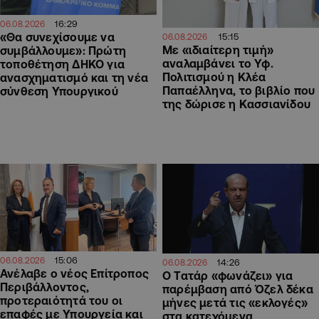
16:29
06.08.2026
«Θα συνεχίσουμε να
15:15
06.08.2026
Με «ιδιαίτερη τιμή»
συμβάλλουμε»: Πρώτη
αναλαμβάνει το Υφ.
τοποθέτηση ΔΗΚΟ για
Πολιτισμού η Κλέα
ανασχηματισμό και τη νέα
Παπαέλληνα, το βιβλίο που
σύνθεση Υπουργικού
της δώρισε η Κασσιανίδου
15:06
06.08.2026
14:26
06.08.2026
Ανέλαβε ο νέος Επίτροπος
Ο Τατάρ «φωνάζει» για
Περιβάλλοντος,
παρέμβαση από Όζελ δέκα
προτεραιότητά του οι
μήνες μετά τις «εκλογές»
επαφές με Υπουργεία και
στα κατεχόμενα