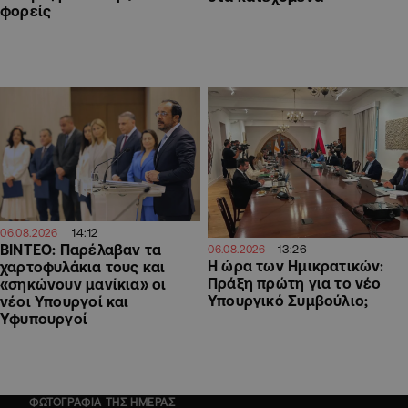
φορείς
14:12
06.08.2026
ΒΙΝΤΕΟ: Παρέλαβαν τα
13:26
06.08.2026
Η ώρα των Ημικρατικών:
χαρτοφυλάκια τους και
Πράξη πρώτη για το νέο
«σηκώνουν μανίκια» οι
Υπουργικό Συμβούλιο;
νέοι Υπουργοί και
Υφυπουργοί
ΦΩΤΟΓΡΑΦΙΑ ΤΗΣ ΗΜΕΡΑΣ