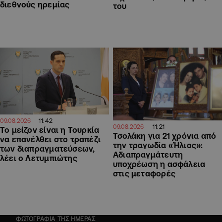
διεθνούς ηρεμίας
του
11:42
09.08.2026
11:21
09.08.2026
Το μείζον είναι η Τουρκία
Τσολάκη για 21 χρόνια από
να επανέλθει στο τραπέζι
την τραγωδία «Ήλιος»:
των διαπραγματεύσεων,
Αδιαπραγμάτευτη
λέει ο Λετυμπιώτης
υποχρέωση η ασφάλεια
στις μεταφορές
ΦΩΤΟΓΡΑΦΙΑ ΤΗΣ ΗΜΕΡΑΣ