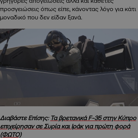
γρήγορες απογειώσεις αλλά και κάθετες
προσγειώσεις όπως είπε, κάνοντας λόγο για κάτι
μοναδικό που δεν είδαν ξανά.
Διαβάστε Επίσης:
Τα βρετανικά F-35 στην Κύπρο
επιχείρησαν σε Συρία και Ιράκ για πρώτη φορά
(ΦΩΤΟ)