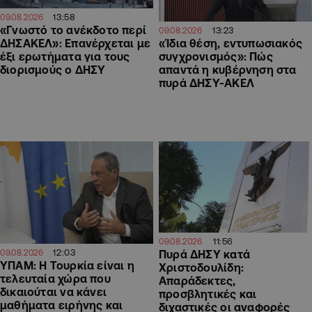
13:58
09.08.2026
«Γνωστό το ανέκδοτο περί
13:23
09.08.2026
ΔΗΣΑΚΕΛ»: Επανέρχεται με
«Ίδια θέση, εντυπωσιακός
έξι ερωτήματα για τους
συγχρονισμός»: Πώς
διορισμούς ο ΔΗΣΥ
απαντά η κυβέρνηση στα
πυρά ΔΗΣΥ-ΑΚΕΛ
11:56
09.08.2026
12:03
09.08.2026
Πυρά ΔΗΣΥ κατά
ΥΠΑΜ: Η Τουρκία είναι η
Χριστοδουλίδη:
τελευταία χώρα που
Απαράδεκτες,
δικαιούται να κάνει
προσβλητικές και
μαθήματα ειρήνης και
διχαστικές οι αναφορές