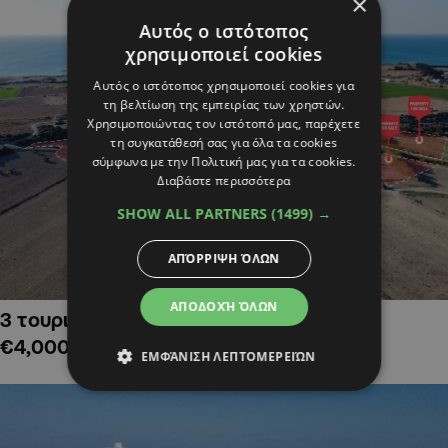
×
Αυτός ο ιστότοπος
χρησιμοποιεί cookies
Αυτός ο ιστότοπος χρησιμοποιεί cookies για
τη βελτίωση της εμπειρίας των χρηστών.
Χρησιμοποιώντας τον ιστότοπό μας, παρέχετε
τη συγκατάθεσή σας για όλα τα cookies
σύμφωνα με την Πολιτική μας για τα cookies.
Διαβάστε περισσότερα
SHOW ALL PARTNERS
(1499) →
ΑΠΌΡΡΙΨΗ ΌΛΩΝ
ΑΠΟΔΟΧΉ ΌΛΩΝ
3 τουριστικά χωράφια στην Αλαμινό,
€4,000,000
ΕΜΦΆΝΙΣΗ ΛΕΠΤΟΜΕΡΕΙΏΝ