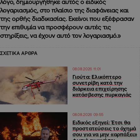
λόγο, δημιουργήθηκε αυτός ο ειδικός
λογαριασμός, στο πλαίσιο της διαφάνειας και
της ορθής διαδικασίας. Εκείνοι που εξέφρασαν
την επιθυμία να προσφέρουν αυτές τις
στηρίξεις, να έχουν αυτό τον λογαριασμό.»
ΣΧΕΤΙΚΑ ΑΡΘΡΑ
08.08.2026 11:01
Γιούτα: Ελικόπτερο
συνετρίβη κατά την
διάρκεια επιχείρησης
κατάσβεσης πυρκαγιάς
08.08.2026 09:55
Ειδικός εξηγεί: Έτσι θα
προστατεύσεις το όχημά
σου για να μην «αρπάξει»