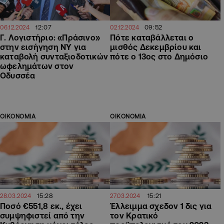
12:07
09:52
06.12.2024
02.12.2024
Γ. Λογιστήριο: «Πράσινο»
Πότε καταβάλλεται ο
στην εισήγηση ΝΥ για
μισθός Δεκεμβρίου και
καταβολή συνταξιοδοτικών
πότε ο 13ος στο Δημόσιο
ωφελημάτων στον
Οδυσσέα
ΟΙΚΟΝΟΜΙΑ
ΟΙΚΟΝΟΜΙΑ
15:28
15:21
28.03.2024
27.03.2024
Ποσό €551,8 εκ., έχει
Έλλειμμα σχεδον 1 δις για
συμψηφιστεί από την
τον Κρατικό