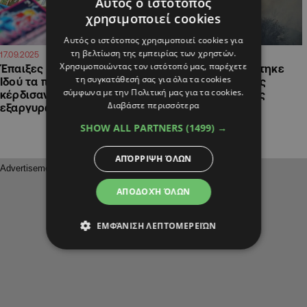
Αυτός ο ιστότοπος
χρησιμοποιεί cookies
Αυτός ο ιστότοπος χρησιμοποιεί cookies για
τη βελτίωση της εμπειρίας των χρηστών.
07:41
14:41
17.09.2025
01.09.2025
Χρησιμοποιώντας τον ιστότοπό μας, παρέχετε
Έπαιξες στο ξυστό λαχείο;
Αυτό το ποσό μαζεύτηκε
τη συγκατάθεσή σας για όλα τα cookies
Ιδού τα παιχνίδια που
στον λογαριασμό της
σύμφωνα με την Πολιτική μας για τα cookies.
κέρδισαν και δεν
κυβέρνησης για τους
Διαβάστε περισσότερα
εξαργυρώθηκαν
πυρόπληκτους
SHOW ALL PARTNERS
(1499) →
ΑΠΌΡΡΙΨΗ ΌΛΩΝ
ΑΠΟΔΟΧΉ ΌΛΩΝ
ΕΜΦΆΝΙΣΗ ΛΕΠΤΟΜΕΡΕΙΏΝ