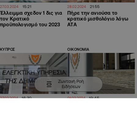
15:21
21:55
27.03.2024
28.02.2024
Έλλειμμα σχεδον 1 δις για
Πήρε την ανιούσα το
τον Κρατικό
κρατικό μισθολόγιο λόγω
προϋπολογισμό του 2023
ΑΤΑ
ΚΥΠΡΟΣ
ΟΙΚΟΝΟΜΙΑ
Ζωντανή Ροή
Ειδήσεων
16:30
19:45
27.02.2024
01.02.2024
Ελεγκτική Υπηρεσία:
Ορθή νομικά η μη
«Άμεσος τερματισμός
αναστολή των πολλαπλών
συντάξεων σε νυν
συντάξεων λέει ο Γενικός
αξιωματούχους»
Λογιστής