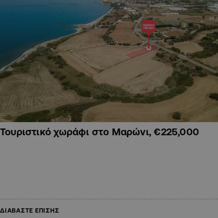
Τουριστικό χωράφι στο Μαρώνι, €225,000
ΔΙΑΒΑΣΤΕ ΕΠΙΣΗΣ