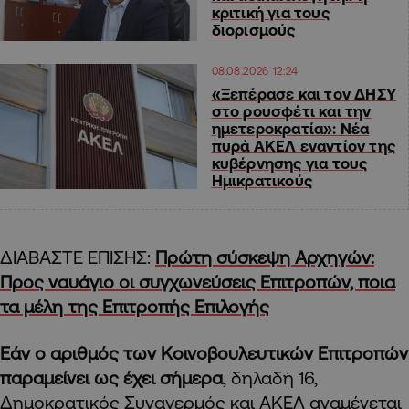
κριτική για τους
διορισμούς
08.08.2026 12:24
«Ξεπέρασε και τον ΔΗΣΥ
στο ρουσφέτι και την
ημετεροκρατία»: Νέα
πυρά ΑΚΕΛ εναντίον της
κυβέρνησης για τους
Ημικρατικούς
ΔΙΑΒΑΣΤΕ ΕΠΙΣΗΣ:
Πρώτη σύσκεψη Αρχηγών:
Προς ναυάγιο οι συγχωνεύσεις Επιτροπών, ποια
τα μέλη της Επιτροπής Επιλογής
Εάν ο αριθμός των Κοινοβουλευτικών Επιτροπών
παραμείνει ως έχει σήμερα
, δηλαδή 16,
Δημοκρατικός Συναγερμός
και
ΑΚΕΛ
αναμένεται