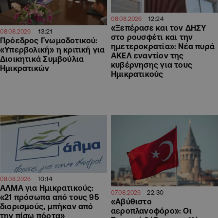
12:24
08.08.2026
«Ξεπέρασε και τον ΔΗΣΥ
13:21
08.08.2026
στο ρουσφέτι και την
Πρόεδρος Γνωμοδοτικού:
ημετεροκρατία»: Νέα πυρά
«Υπερβολική» η κριτική για
ΑΚΕΛ εναντίον της
Διοικητικά Συμβούλια
κυβέρνησης για τους
Ημικρατικών
Ημικρατικούς
10:14
08.08.2026
ΑΛΜΑ για Ημικρατικούς:
22:30
07.08.2026
«21 πρόσωπα από τους 95
«Αβύθιστο
διορισμούς, μπήκαν από
αεροπλανοφόρο»: Οι
την πίσω πόρτα»