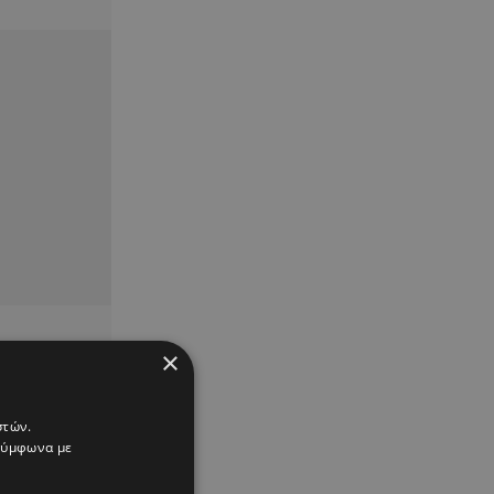
×
στών.
 σύμφωνα με