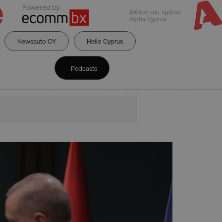
Powered by:
Μέλος του ομίλου
Alpha Cyprus
Newsauto CY
Hello Cyprus
Podcasts