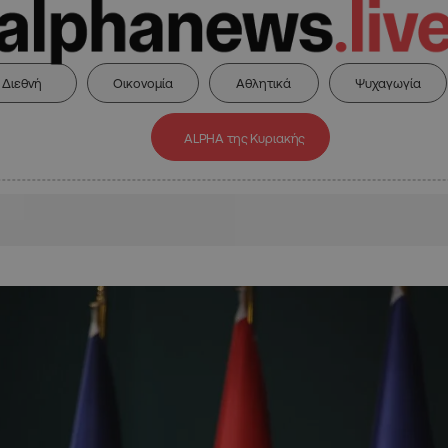
Διεθνή
Οικονομία
Αθλητικά
Ψυχαγωγία
ALPHA της Κυριακής