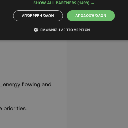
SHOW ALL PARTNERS
(1499) →
ρωπαϊκή Ένωση είναι
ΑΠΌΡΡΙΨΗ ΌΛΩΝ
ΑΠΟΔΟΧΉ ΌΛΩΝ
α το Κυπριακό «σε όλα
πάθειες της Τουρκίας
ΕΜΦΆΝΙΣΗ ΛΕΠΤΟΜΕΡΕΙΏΝ
κρίσης με το Ιράν.
, energy flowing and
priorities.