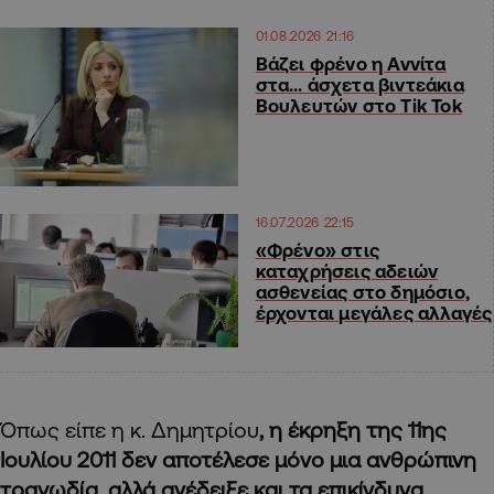
01.08.2026 21:16
Βάζει φρένο η Αννίτα
στα… άσχετα βιντεάκια
Βουλευτών στο Tik Tok
16.07.2026 22:15
«Φρένο» στις
καταχρήσεις αδειών
ασθενείας στο δημόσιο,
έρχονται μεγάλες αλλαγές
Όπως είπε η κ. Δημητρίου
, η έκρηξη της 11ης
Ιουλίου 2011 δεν αποτέλεσε μόνο μια ανθρώπινη
τραγωδία, αλλά ανέδειξε και τα επικίνδυνα