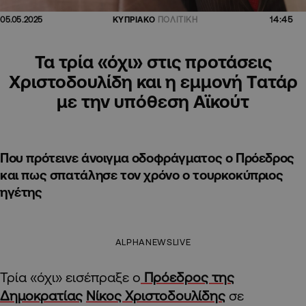
14:45
05.05.2025
ΚΥΠΡΙΑΚΟ
ΠΟΛΙΤΙΚΗ
Τα τρία «όχι» στις προτάσεις
Χριστοδουλίδη και η εμμονή Tατάρ
με την υπόθεση Αϊκούτ
Που πρότεινε άνοιγμα οδοφράγματος ο Πρόεδρος
και πως σπατάλησε τον χρόνο ο τουρκοκύπριος
ηγέτης
ALPHANEWSLIVE
Τρία «όχι» εισέπραξε ο
Πρόεδρος της
Δημοκρατίας
Νίκος Χριστοδουλίδης
σε