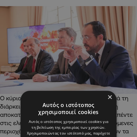
×
Ο κύριος Χριστοδουλίδης εξήγησε ότι κατά τη
Αυτός ο ιστότοπος
διάρκεια της συνάντησης συμφωνήθηκε η
χρησιμοποιεί cookies
αποκατάσταση τριάντα κοιμητηρίων, δεκαπέντε
Αυτός ο ιστότοπος χρησιμοποιεί cookies για
στις ελεύθερες και δεκαπέντε στις κατεχόμενες
τη βελτίωση της εμπειρίας των χρηστών.
περιοχές, εργασία την οποία αναλαμβάνουν τα
Χρησιμοποιώντας τον ιστότοπό μας, παρέχετε