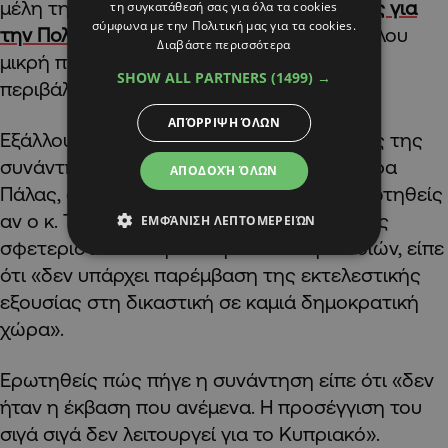
μέλη της
Δικοινοτικής Τεχνικής Επιτροπής για
τη συγκατάθεσή σας για όλα τα cookies
σύμφωνα με την Πολιτική μας για τα cookies.
την Πολιτιστική Κληρονομία.
Υπήρξε εξάλλου
Διαβάστε περισσότερα
μικρή πρόοδος σε ότι αφορά στα θέματα
SHOW ALL PARTNERS
(1499) →
περιβάλλοντος.
ΑΠΌΡΡΙΨΗ ΌΛΩΝ
Εξάλλου, νωρίτερα, αμέσως μετά το πέρας της
συνάντησης του με τον κ. Τατάρ, στο Λήδρα
ΑΠΟΔΟΧΉ ΌΛΩΝ
Πάλας, ο Πρόεδρος της Δημοκρατίας ερωτηθείς
αν ο κ. Τατάρ έθεσε το θέμα της καταδίκης
ΕΜΦΆΝΙΣΗ ΛΕΠΤΟΜΕΡΕΙΏΝ
σφετεριστών ελληνοκυπριακών περιουσιών, είπε
ότι «δεν υπάρχει παρέμβαση της εκτελεστικής
εξουσίας στη δικαστική σε καμιά δημοκρατική
χώρα».
Ερωτηθείς πώς πήγε η συνάντηση είπε ότι «δεν
ήταν η έκβαση που ανέμενα. Η προσέγγιση του
σιγά σιγά δεν λειτουργεί για το Κυπριακό».