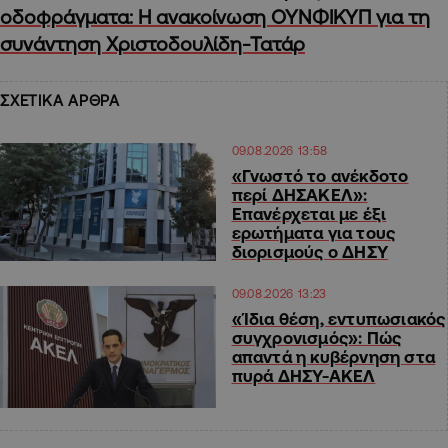
οδοφράγματα: Η ανακοίνωση ΟΥΝΦΙΚΥΠ για τη
συνάντηση Χριστοδουλίδη-Τατάρ
ΣΧΕΤΙΚΑ ΑΡΘΡΑ
09.08.2026 13:58
«Γνωστό το ανέκδοτο
περί ΔΗΣΑΚΕΛ»:
Επανέρχεται με έξι
ερωτήματα για τους
διορισμούς ο ΔΗΣΥ
09.08.2026 13:23
«Ίδια θέση, εντυπωσιακός
συγχρονισμός»: Πώς
απαντά η κυβέρνηση στα
πυρά ΔΗΣΥ-ΑΚΕΛ