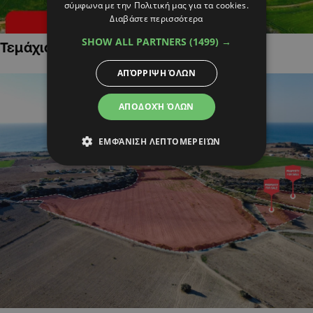
σύμφωνα με την Πολιτική μας για τα cookies.
Διαβάστε περισσότερα
SHOW ALL PARTNERS
(1499) →
Τεμάχια Γης σε Οικιστικές Περιοχές
ΑΠΌΡΡΙΨΗ ΌΛΩΝ
ΑΠΟΔΟΧΉ ΌΛΩΝ
ΕΜΦΆΝΙΣΗ ΛΕΠΤΟΜΕΡΕΙΏΝ