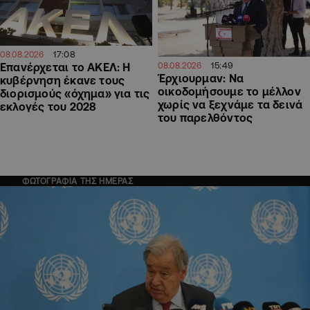
17:08
08.08.2026
15:49
Επανέρχεται το ΑΚΕΛ: Η
08.08.2026
Έρχιουρμαν: Να
κυβέρνηση έκανε τους
οικοδομήσουμε το μέλλον
διορισμούς «όχημα» για τις
χωρίς να ξεχνάμε τα δεινά
εκλογές του 2028
του παρελθόντος
ΦΩΤΟΓΡΑΦΙΑ ΤΗΣ ΗΜΕΡΑΣ