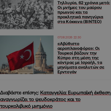
Τηλλυρία, 62 χρόνια μετά:
Οι μνήμες του μαύρου
πρωινού και τα
προκλητικά πανηγύρια
στα Κόκκινα (ΒΙΝΤΕΟ)
07.08.2026 22:30
«Αβύθιστο
αεροπλανοφόρο»: Οι
Τουρκοί βάζουν την
Κύπρο στη μέση της
κόντρας με Ισραήλ, τα
μηνύματα αναλυτών σε
Ερντογάν
Διαβάστε επίσης:
Καταγγελία: Eυρωπαϊκή έκθεση
αναγνωρίζει το ψευδοκράτος και το
τουρκολιβυκό μνημόνιο