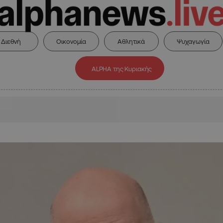
Διεθνή
Οικονομία
Αθλητικά
Ψυχαγωγία
ALPHA της Κυριακής