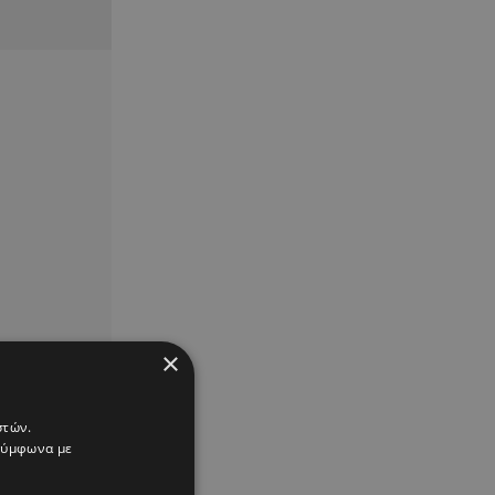
×
στών.
 σύμφωνα με