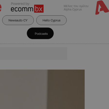
Powered by:
Μέλος του ομίλου
Alpha Cyprus
Newsauto CY
Hello Cyprus
Podcasts