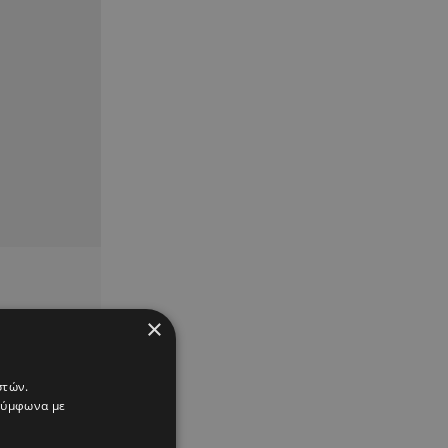
×
στών.
 σύμφωνα με