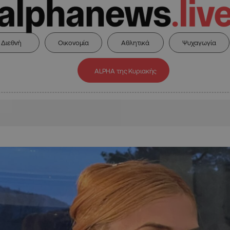
Διεθνή
Οικονομία
Αθλητικά
Ψυχαγωγία
ALPHA της Κυριακής