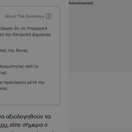
About This Summary
ήλωσε ότι το Υπουργικό
πό την Επιτροπή Δημόσιας
τας της Άννας
θεσιμότητας από το
εως.
θα προκύψουν μετά την
ίας.
θα αξιολογηθούν τα
ίου
, είπε σήμερα ο