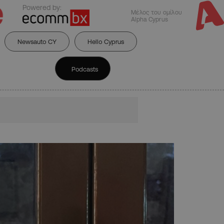
Powered by:
Μέλος του ομίλου
Alpha Cyprus
Newsauto CY
Hello Cyprus
Podcasts