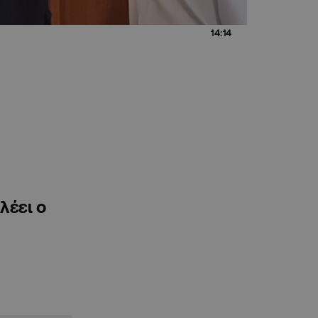
14:14
λέει ο