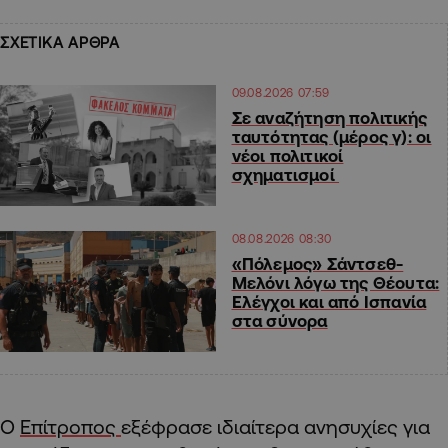
ΣΧΕΤΙΚΑ ΑΡΘΡΑ
09.08.2026 07:59
Σε αναζήτηση πολιτικής
ταυτότητας (μέρος γ): οι
νέοι πολιτικοί
σχηματισμοί
08.08.2026 08:30
«Πόλεμος» Σάντσεθ-
Μελόνι λόγω της Θέουτα:
Ελέγχοι και από Ισπανία
στα σύνορα
Ο
Επίτροπος
εξέφρασε ιδιαίτερα ανησυχίες για