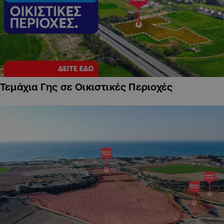
Τεμάχια Γης σε Οικιστικές Περιοχές