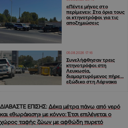
«Πέντε μήνες στο
περίμενε»: Στα όρια τους
οι κτηνοτρόφοι για τις
αποζημιώσεις
05.08.2026 17:16
Συνελήφθησαν τρεις
κτηνοτρόφοι στη
Λευκωσία,
διαμαρτυρόμενος πήρε…
εξώδικο στη Λάρνακα
ΔΙΑΒΑΣΤΕ ΕΠΙΣΗΣ:
Δέκα μέτρα πάνω από νερό
και «θωράκιση» με κόννο: Έτσι επιλέγεται ο
χώρος ταφής ζώων με αφθώδη πυρετό