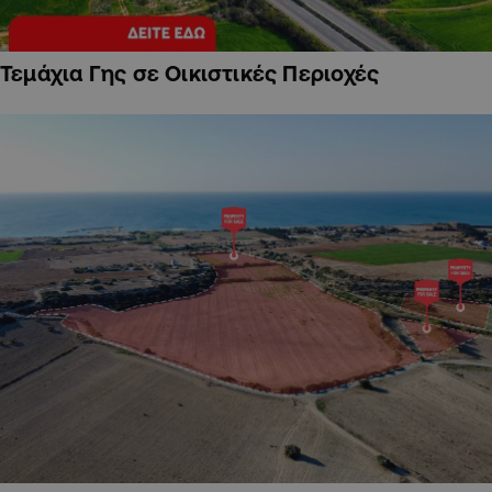
Τεμάχια Γης σε Οικιστικές Περιοχές