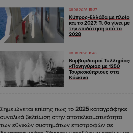
08.08.2026 15:37
Κύπρος-Ελλάδα με πλοίο
και το 2027: Τι θα γίνει με
την επιδότηση από το
2028
08.08.2026 11:43
Βομβαρδισμοί Τυλληρίας:
«Πανηγύρια» με 1250
Τουρκοκύπριους στα
Κόκκινα
Σημειώνεται επίσης πως το
2025
καταγράφηκε
συνολικά βελτίωση στην αποτελεσματικότητα
των εθνικών συστημάτων επιστροφών σε
δεκαεπτά κράτη Σένγκεν, μεταξύ των οποίων και