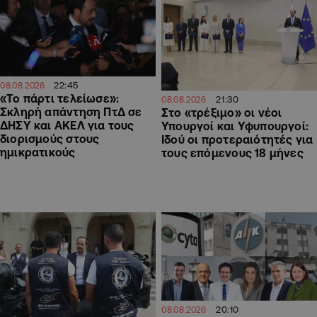
22:45
08.08.2026
«Το πάρτι τελείωσε»:
21:30
08.08.2026
Σκληρή απάντηση ΠτΔ σε
Στο «τρέξιμο» οι νέοι
ΔΗΣΥ και ΑΚΕΛ για τους
Υπουργοί και Υφυπουργοί:
διορισμούς στους
Ιδού οι προτεραιότητές για
ημικρατικούς
τους επόμενους 18 μήνες
20:10
08.08.2026