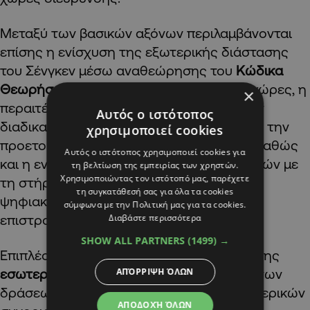
Μεταξύ των βασικών αξόνων περιλαμβάνονται
επίσης η ενίσχυση της εξωτερικής διάστασης
του Σένγκεν μέσω αναθεώρησης του
Κώδικα
Θεωρήσεων
και συνεργασιών με τρίτες χώρες, η
×
περαιτέρω ψηφιοποίηση των συνοριακών
Αυτός ο ιστότοπος
διαδικασιών με την εφαρμογή του EES και την
χρησιμοποιεί cookies
προετοιμασία για το νέο σύστημα ETIAS, καθώς
Αυτός ο ιστότοπος χρησιμοποιεί cookies για
και η ενίσχυση του συστήματος επιστροφών με
τη βελτίωση της εμπειρίας των χρηστών.
Χρησιμοποιώντας τον ιστότοπό μας, παρέχετε
τη στήριξη της Frontex και την επικείμενη
τη συγκατάθεσή σας για όλα τα cookies
ψηφιακή μεταρρύθμιση των διαδικασιών
σύμφωνα με την Πολιτική μας για τα cookies.
Διαβάστε περισσότερα
επιστροφών.
SHOW ALL PARTNERS
(1499) →
Επιπλέον, δίνεται έμφαση στην ενίσχυση της
ΑΠΌΡΡΙΨΗ ΌΛΩΝ
εσωτερικής ασφάλειας
μέσω συντονισμένων
δράσεων για τη σταδιακή άρση των εσωτερικών
ΑΠΟΔΟΧΉ ΌΛΩΝ