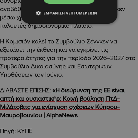
συνοριακών ελέγχων, καθώς και στην
αναβάθμιση της διακυβέρνησης του Σένγκεν
ΕΜΦΆΝΙΣΗ ΛΕΠΤΟΜΕΡΕΙΏΝ
μέσω χρηματοδότησης από το επόμενο
πολυετές δημοσιονομικό πλαίσιο.
Η Κομισιόν καλεί το
Συμβούλιο Σένγκεν
να
εξετάσει την έκθεση και να εγκρίνει τις
προτεραιότητες για την περίοδο 2026–2027 στο
Συμβούλιο Δικαιοσύνης και Εσωτερικών
Υποθέσεων τον Ιούνιο.
ΔΙΑΒΑΣΤΕ ΕΠΙΣΗΣ:
«Η διεύρυνση της ΕΕ είναι
απτή και ουσιαστική»: Κοινή βούληση ΠτΔ-
Μιλάτοβιτς για ενίσχυση σχέσεων Κύπρου-
Μαυροβουνίου | AlphaNews
Πηγή: ΚΥΠΕ