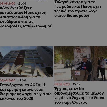
Σκληρή κόντρα για το
21:06
08.08.2026
Γνωμοδοτικό: Ποιος έχει
«Δεν έχει λήξει η
τελικά τον πρώτο λόγο
λογοδοσία»: Η υπόσχεση
στους διορισμούς;
Χριστοδουλίδη για τα
εντάλματα για τις
δολοφονίες Ισαάκ-Σολωμού
17:08
08.08.2026
15:49
Επανέρχεται το ΑΚΕΛ: Η
08.08.2026
Έρχιουρμαν: Να
κυβέρνηση έκανε τους
οικοδομήσουμε το μέλλον
διορισμούς «όχημα» για τις
χωρίς να ξεχνάμε τα δεινά
εκλογές του 2028
του παρελθόντος