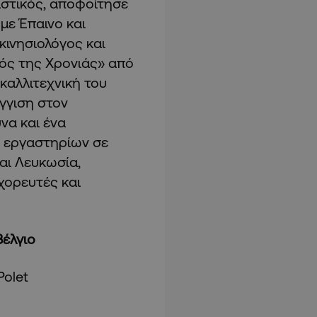
αστικός, αποφοίτησε
με Έπαινο και
ινησιολόγος και
ός της Χρονιάς» από
καλλιτεχνική του
έγγιση στον
να και ένα
εί εργαστηρίων σε
αι Λευκωσία,
χορευτές και
έλγιο
Polet