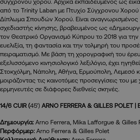
σύγχρονου χορού. Αρχικά εκπαιδευμένος ως εικ
από το Trinity Laban με Πτυχίο Σύγχρονου Χορού 
Δίπλωμα Σπουδών Χορού. Είναι αναγνωρισμένος κ
σχεδιαστής κίνησης, βραβευμένος ως «Δημιουργ
τον Θεατρικό Οργανισμό Κύπρου το 2018 για την 
ευελιξία, τη φαντασία και την τολμηρή του προσ
πειραματισμό. Με βάση τη χορογραφική του έρευ
εξελισσόμενο κινησιολογικό λεξιλόγιο, έχει ηγηθ
Στοκχόλμη, Νάπολη, Αθήνα, Ερμούπολη, Λεμεσό κ
μοιράζοντας τις καινοτόμες προσεγγίσεις του με 
ερμηνευτές σε διάφορες διεθνείς σκηνές.
14/6 CUIR (
45’)
ARNO FERRERA & GILLES POLET | Β
Δημιουργία:
Arno Ferrera, Mika Lafforgue & Gilles 
Περφόρμερ:
Arno Ferrera & Gilles Polet
Καλλιτεχνική Διεύθυνση:
Arno Ferrera