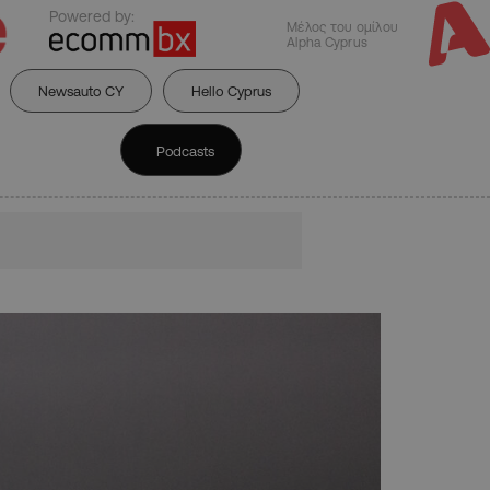
Powered by:
Μέλος του ομίλου
Alpha Cyprus
Newsauto CY
Hello Cyprus
Podcasts