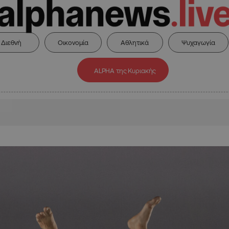
Διεθνή
Οικονομία
Αθλητικά
Ψυχαγωγία
ALPHA της Κυριακής