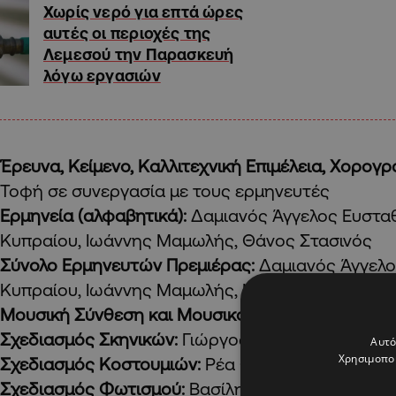
Χωρίς νερό για επτά ώρες
αυτές οι περιοχές της
Λεμεσού την Παρασκευή
λόγω εργασιών
Έρευνα, Κείμενο, Καλλιτεχνική Επιμέλεια, Χορογρ
Τοφή σε συνεργασία με τους ερμηνευτές
Ερμηνεία (αλφαβητικά):
Δαμιανός Άγγελος Ευσταθ
Κυπραίου, Ιωάννης Μαμωλής, Θάνος Στασινός
Σύνολο Ερμηνευτών Πρεμιέρας:
Δαμιανός Άγγελο
Κυπραίου, Ιωάννης Μαμωλής, Νίκος Σαμουρίδης
Μουσική Σύνθεση και Μουσικός επί Σκηνής:
Ανδρ
Σχεδιασμός Σκηνικών:
Γιώργος Γιάννου
Αυτό
Χρησιμοποι
Σχεδιασμός Κοστουμιών:
Ρέα Ολυμπίου
Σχεδιασμός Φωτισμού:
Βασίλης Πετεινάρης