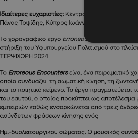
Ιδιαίτερες ευχαριστίες:
Κέντρο Χορού Chorologie,
Πάνος Τοψίδης, Κύπρος Ιωάννου, Μαριλένα Ττο
Το χορογραφικό έργo
Erroneous
Encounters
δημι
στήριξη του Υφυπουργείου Πολιτισμού στο πλαί
ΤΕΡΨΙΧΟΡΗ 2024.
Το
Erroreous
Encounters
είναι ένα πειραματικό χ
οποίο συνδυάζει τη σωματική κίνηση, τη ζωνταν
και το ποιητικό κείμενο. Το έργο πραγματεύεται 
του εαυτού, ο οποίος προκύπτει ως αποτέλεσμα
εμπειριών καθώς ενσαρκώνεται από τρεις άνδρ
ασύνδετων φράσεων κίνησης ενός
Ημι-δυσλειτουργικού σώματος. Ο μουσικός συνθέ