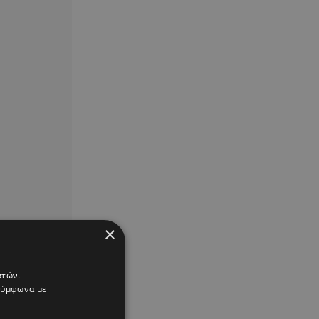
×
στών.
 σύμφωνα με