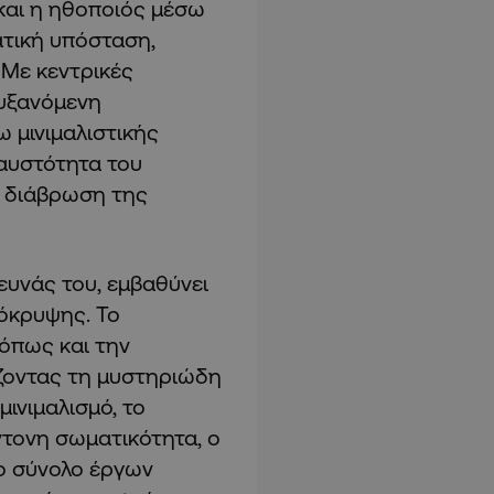
και η ηθοποιός μέσω
ατική υπόσταση,
 Με κεντρικές
αυξανόμενη
 μινιμαλιστικής
αυστότητα του
 διάβρωση της
ευνάς του, εμβαθύνει
όκρυψης. Το
όπως και την
ζοντας τη μυστηριώδη
ινιμαλισμό, το
έντονη σωματικότητα, ο
ο σύνολο έργων