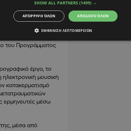
SHOW ALL PARTNERS
(1499) →
 Vert School of Dance,
ΑΠΌΡΡΙΨΗ ΌΛΩΝ
ΑΠΟΔΟΧΉ ΌΛΩΝ
φή
ΕΜΦΆΝΙΣΗ ΛΕΠΤΟΜΕΡΕΙΏΝ
ουργήθηκε με τη
σιο του Προγράμματος
ορογραφικό έργο, το
ή ηλεκτρονική μουσική
τον κατακερματισμό
 μετατραυματικών
ες ερμηνευτές μέσω
της, μέσα από