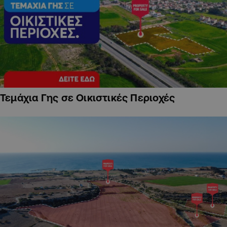
Τεμάχια Γης σε Οικιστικές Περιοχές