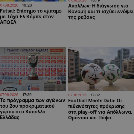
07.08.2026
19:26
Απόλλων: Η διάγνωση για
07.08.2026
Futsal: Επίσημο το «μπαμ»
Κονομή και τι ισχύει ενόψει
με Τάχα Ελ Κέμπε στον
της ρεβάνς
ΑΠΟΕΛ
17:39
17:32
07.08.2026
07.08.2026
Το πρόγραμμα των αγώνων
Football Meets Data: Οι
του 2ου προκριματικού
πιθανότητες πρόκρισης
γύρου στο Κύπελλο
στα play-off για Απόλλωνα,
Ελλάδας
Ομόνοια και Πάφο