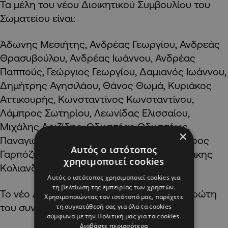
Τα μέλη του νέου Διοικητικού Συμβουλίου του
Σωματείου είναι:
Άδωνης Μεσιήτης, Ανδρέας Γεωργίου, Ανδρεάς
Θρασυβούλου, Ανδρέας Ιωάννου, Ανδρέας
Παππούς, Γεώργιος Γεωργίου, Δαμιανός Ιωάννου,
Δημήτρης Αγησιλάου, Θάνος Θωμά, Κυριάκος
Αττικουρής, Κωνσταντίνος Κωνσταντίνου,
Λάμπρος Σωτηρίου, Λεωνίδας Ελισσαίου,
Μιχάλης Λοιζίδης, Οδυσσέας Οδυσσέως,
×
Παναγιώτης Πουλλής, Παύλος Σάββα, Πέτρος
Αυτός ο ιστότοπος
Γαρπόζης, Σταύρος Χαραλάμπους, Χρηστάκης
χρησιμοποιεί cookies
Κολιανδρής.
Αυτός ο ιστότοπος χρησιμοποιεί cookies για
τη βελτίωση της εμπειρίας των χρηστών.
Το νέο Δ.Σ. θα καταρτιστεί σε σώμα στη πρώτη
Χρησιμοποιώντας τον ιστότοπό μας, παρέχετε
του συνεδρία.
τη συγκατάθεσή σας για όλα τα cookies
σύμφωνα με την Πολιτική μας για τα cookies.
Διαβάστε περισσότερα