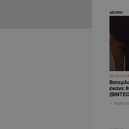
ΔΙΕΘΝΗ
02.09.202
Βατερλώ
έκανε θ
(ΒΙΝΤΕΟ
Απρόσμε