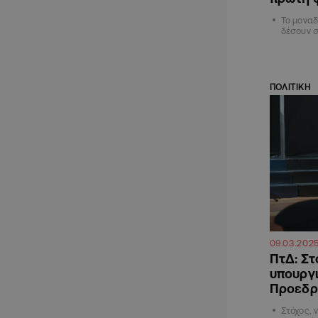
Το μοναδ
δέσουν 
ΠΟΛΙΤΙΚΗ
09.03.202
ΠτΔ: Στ
υπουργι
Προεδρί
Στόχος, 