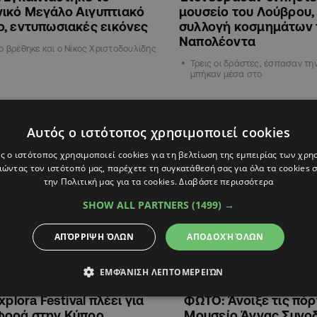
ικό Μεγάλο Αιγυπτιακό
μουσείο του Λούβρου,
, εντυπωσιακές εικόνες
συλλογή κοσμημάτων 
Ναπολέοντα
ο βρέθηκε και ο Νίκος Χριστοδουλίδης
Τρεις οι δράστες, έσπασαν την
μπήκαν μέσα στο
Αυτός ο ιστότοπος χρησιμοποιεί cookies
Σ
ΕΛΛΑΔΑ
ς ο ιστότοπος χρησιμοποιεί cookies για τη βελτίωση της εμπειρίας των χρη
ώντας τον ιστότοπό μας, παρέχετε τη συγκατάθεσή σας για όλα τα cookies
την Πολιτική μας για τα cookies.
Διαβάστε περισσότερα
SHOW ALL PARTNERS
(1499) →
ΑΠΌΡΡΙΨΗ ΌΛΩΝ
ΑΠΟΔΟΧΉ ΌΛΩΝ
ΕΜΦΆΝΙΣΗ ΛΕΠΤΟΜΕΡΕΙΏΝ
11:34
15.09.2025
09:48
xplora Festival πλέει για
ΦΩΤΟ: Άνοιξε τις πόρ
φορά στην Κύπρο
Μουσείο Άννας Συνο