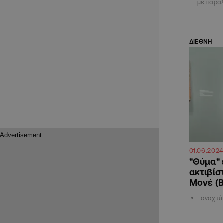
με παρά
ΔΙΕΘΝΗ
01.06.202
"Θύμα" 
ακτιβίσ
Μονέ (
Ξαναχτύπ