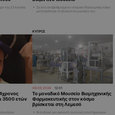
ρο της Ελληνικής
Σε ένα αναβαθμισμένο ιστορικό θησαυροφυλάκιο
μετατράπηκε το βυζαντινό μουσείο του
ΚΥΠΡΟΣ
08.06.2024
12:01
 4χρονος
Το μοναδικό Μουσείο Βιομηχανικής
ι 3500 ετών
Φαρμακευτικής στον κόσμο
βρίσκεται στη Λεμεσό
 Μουσείου
Φιλοξενεί μια εκλεκτή συλλογή επιστημονικών