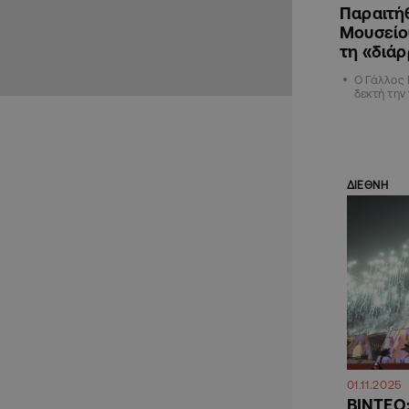
Παραιτή
Μουσείο
τη «διάρ
Ο Γάλλος
δεκτή την
ΔΙΕΘΝΗ
01.11.2025
ΒΙΝΤΕΟ: