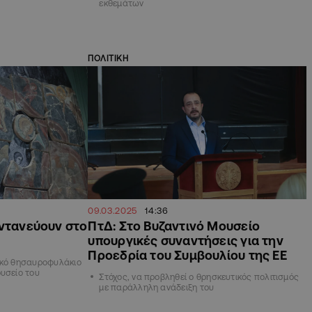
εκθεμάτων
ΠΟΛΙΤΙΚΗ
09.03.2025
14:36
ωντανεύουν στο
ΠτΔ: Στο Βυζαντινό Μουσείο
υπουργικές συναντήσεις για την
Προεδρία του Συμβουλίου της ΕΕ
ικό θησαυροφυλάκιο
υσείο του
Στόχος, να προβληθεί ο θρησκευτικός πολιτισμός
με παράλληλη ανάδειξη του