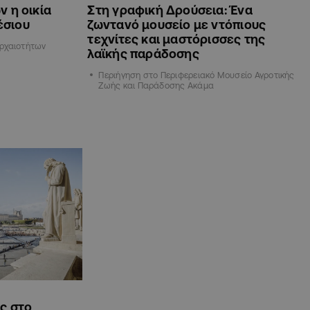
 η οικία
Στη γραφική Δρούσεια: Ένα
έσιου
ζωντανό μουσείο με ντόπιους
τεχνίτες και μαστόρισσες της
Αρχαιοτήτων
λαϊκής παράδοσης
Περιήγηση στο Περιφερειακό Μουσείο Αγροτικής
Ζωής και Παράδοσης Ακάμα
ές στο