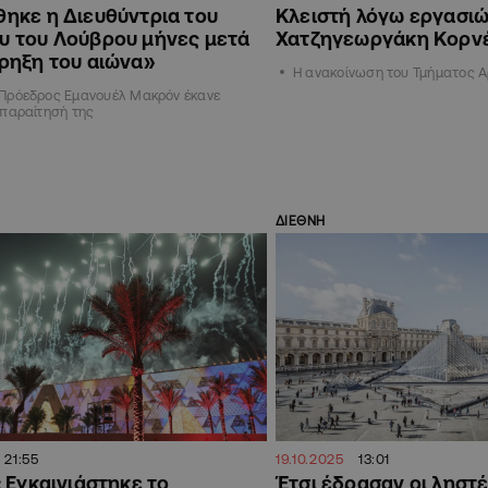
θηκε η Διευθύντρια του
Κλειστή λόγω εργασιών
υ του Λούβρου μήνες μετά
Χατζηγεωργάκη Κορν
ρηξη του αιώνα»
Η ανακοίνωση του Τμήματος 
 Πρόεδρος Εμανουέλ Μακρόν έκανε
 παραίτησή της
ΔΙΕΘΝΗ
21:55
19.10.2025
13:01
 Εγκαινιάστηκε το
Έτσι έδρασαν οι ληστ