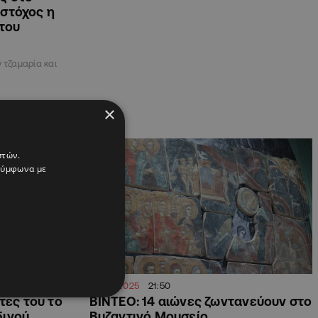
 στόχος η
του
 τζαμαρία και
×
ΚΥΠΡΟΣ
στών.
 σύμφωνα με
09.03.2025
21:50
τες του το
ΒΙΝΤΕΟ: 14 αιώνες ζωντανεύουν στο
δινού
Βυζαντινό Μουσείο