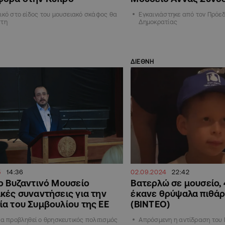
ικό στο είδος του μουσειακό σκάφος θα
Εγκαινιάστηκε από τον Πρόεδ
στη
Δημοκρατίας
ΔΙΕΘΝΗ
5
14:36
02.09.2024
22:42
ο Βυζαντινό Μουσείο
Βατερλώ σε μουσείο,
κές συναντήσεις για την
έκανε θρύψαλα πιθάρ
α του Συμβουλίου της ΕΕ
(ΒΙΝΤΕΟ)
να προβληθεί ο θρησκευτικός πολιτισμός
Απρόσμενη η αντίδραση του