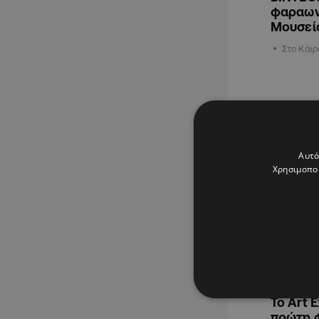
φαραων
Μουσείο
Στο Κάιρ
ΠΟΛΙΤΙΣΜΟ
Αυτό
Χρησιμοποι
18.09.2025
Το Art E
πρώτη 