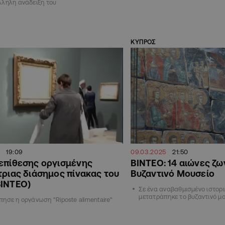
λληλη ανάδειξη του
ΚΥΠΡΟΣ
4
19:09
09.03.2025
21:50
επίθεσης οργισμένης
ΒΙΝΤΕΟ: 14 αιώνες ζ
τριας διάσημος πίνακας του
Βυζαντινό Μουσείο
ΒΙΝΤΕΟ)
Σε ένα αναβαθμισμένο ιστορ
μετατράπηκε το βυζαντινό μο
ησε η οργάνωση "Riposte alimentaire"