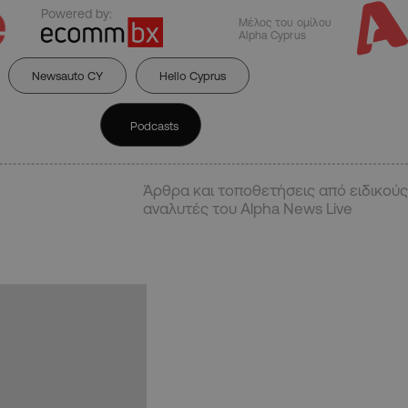
Powered by:
Μέλος του ομίλου
Alpha Cyprus
Newsauto CY
Hello Cyprus
Podcasts
Άρθρα και τοποθετήσεις από ειδικούς
αναλυτές του Alpha News Live