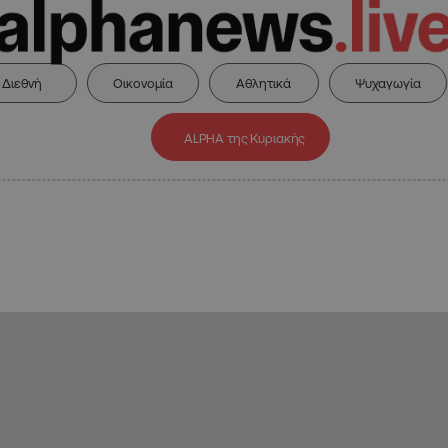
Διεθνή
Οικονομία
Αθλητικά
Ψυχαγωγία
ALPHA της Κυριακής