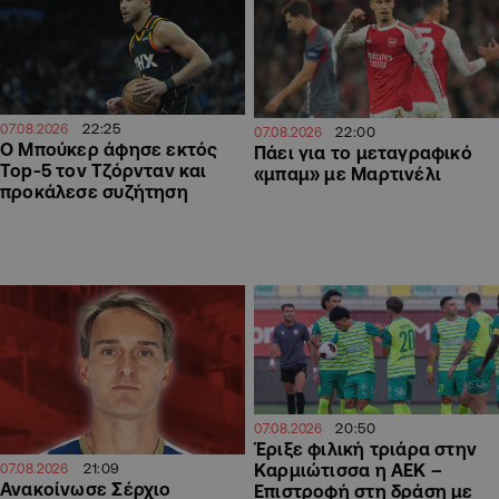
22:25
07.08.2026
22:00
07.08.2026
Ο Μπούκερ άφησε εκτός
Πάει για το μεταγραφικό
Top-5 τον Τζόρνταν και
«μπαμ» με Μαρτινέλι
προκάλεσε συζήτηση
20:50
07.08.2026
Έριξε φιλική τριάρα στην
Καρμιώτισσα η ΑΕΚ –
21:09
07.08.2026
Ανακοίνωσε Σέρχιο
Επιστροφή στη δράση με