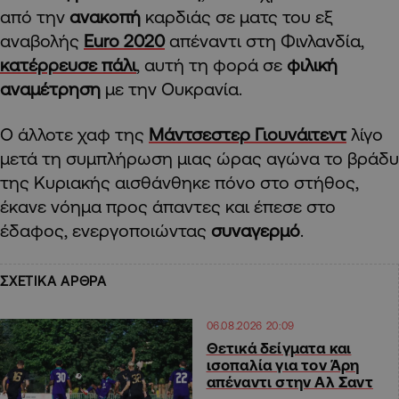
από την
ανακοπή
καρδιάς σε ματς του εξ
αναβολής
Euro 2020
απέναντι στη Φινλανδία,
κατέρρευσε πάλι
, αυτή τη φορά σε
φιλική
αναμέτρηση
με την Ουκρανία.
Ο άλλοτε χαφ της
Μάντσεστερ Γιουνάιτεντ
λίγο
μετά τη συμπλήρωση μιας ώρας αγώνα το βράδυ
της Κυριακής αισθάνθηκε πόνο στο στήθος,
έκανε νόημα προς άπαντες και έπεσε στο
έδαφος, ενεργοποιώντας
συναγερμό
.
ΣΧΕΤΙΚΑ ΑΡΘΡΑ
06.08.2026 20:09
Θετικά δείγματα και
ισοπαλία για τον Άρη
απέναντι στην Αλ Σαντ