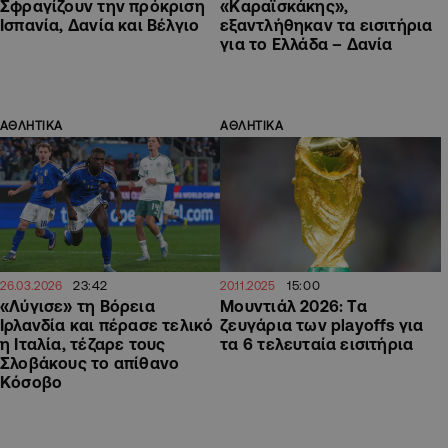
Σφραγίζουν την πρόκριση
«Καραϊσκάκης»,
Ισπανία, Δανία και Βέλγιο
εξαντλήθηκαν τα εισιτήρια
για το Ελλάδα – Δανία
ΑΘΛΗΤΙΚΑ
ΑΘΛΗΤΙΚΑ
23:42
15:00
26.03.2026
20.11.2025
«Λύγισε» τη Βόρεια
Μουντιάλ 2026: Τα
Ιρλανδία και πέρασε τελικό
ζευγάρια των playoffs για
η Ιταλία, τέζαρε τους
τα 6 τελευταία εισιτήρια
Σλοβάκους το απίθανο
Κόσοβο