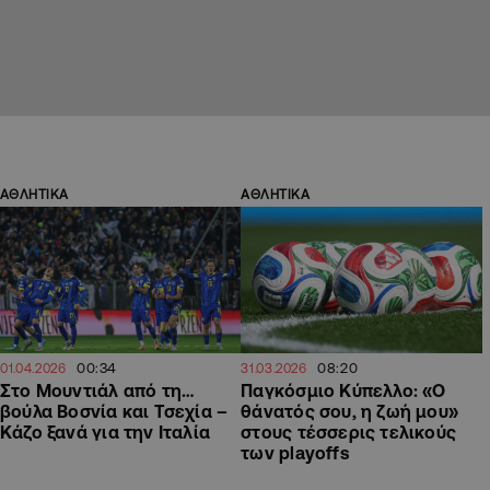
ΑΘΛΗΤΙΚΑ
ΑΘΛΗΤΙΚΑ
00:34
08:20
01.04.2026
31.03.2026
Στο Μουντιάλ από τη…
Παγκόσμιο Κύπελλο: «Ο
βούλα Βοσνία και Τσεχία –
θάνατός σου, η ζωή μου»
Κάζο ξανά για την Ιταλία
στους τέσσερις τελικούς
των playoffs