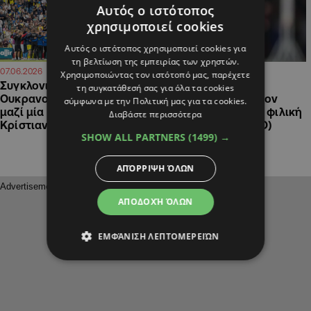
Αυτός ο ιστότοπος
χρησιμοποιεί cookies
Αυτός ο ιστότοπος χρησιμοποιεί cookies για
τη βελτίωση της εμπειρίας των χρηστών.
21:28
21:06
07.06.2026
07.06.2026
Χρησιμοποιώντας τον ιστότοπό μας, παρέχετε
Συγκλονιστική στιγμή:
Σοκ με Έρικσεν:
τη συγκατάθεσή σας για όλα τα cookies
Ουκρανοί και Δανοί όλοι
Κατέρρευσε ξανά στον
σύμφωνα με την Πολιτική μας για τα cookies.
μαζί μία αγκαλιά για τον
αγωνιστικό χώρο σε φιλική
Διαβάστε περισσότερα
Κρίστιαν Έρικσεν (ΦΩΤΟ)
αναμέτρηση (ΒΙΝΤΕΟ)
SHOW ALL PARTNERS
(1499) →
ΑΠΌΡΡΙΨΗ ΌΛΩΝ
ΑΠΟΔΟΧΉ ΌΛΩΝ
ΕΜΦΆΝΙΣΗ ΛΕΠΤΟΜΕΡΕΙΏΝ