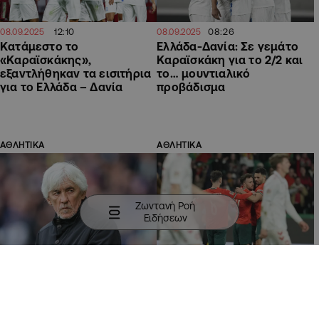
12:10
08:26
08.09.2025
08.09.2025
Κατάμεστο το
Ελλάδα-Δανία: Σε γεμάτο
«Καραϊσκάκης»,
Καραϊσκάκη για το 2/2 και
εξαντλήθηκαν τα εισιτήρια
το… μουντιαλικό
για το Ελλάδα – Δανία
προβάδισμα
ΑΘΛΗΤΙΚΑ
ΑΘΛΗΤΙΚΑ
Ζωντανή Ροή
Ειδήσεων
18:37
00:30
07.09.2025
24.03.2025
Γιοβάνοβιτς: «Γεννήσαμε
Έφυγε για τα ημιτελικά η
τις προσδοκίες και πρέπει
Πορτογαλία και έστειλε τη
να ανταποκριθούμε σε
Δανία πάνω στην Ελλάδα
αυτές» (ΒΙΝΤΕΟ)