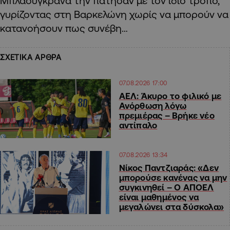
Μπλαουγκράνα την πάτησαν με τον ίδιο τρόπο,
γυρίζοντας στη Βαρκελώνη χωρίς να μπορούν να
κατανοήσουν πως συνέβη…
ΣΧΕΤΙΚΑ ΑΡΘΡΑ
07.08.2026 17:00
ΑΕΛ: Άκυρο το φιλικό με
Ανόρθωση λόγω
πρεμιέρας – Βρήκε νέο
αντίπαλο
07.08.2026 13:34
Νίκος Παντζιαράς: «Δεν
μπορούσε κανένας να μην
συγκινηθεί – Ο ΑΠΟΕΛ
είναι μαθημένος να
μεγαλώνει στα δύσκολα»