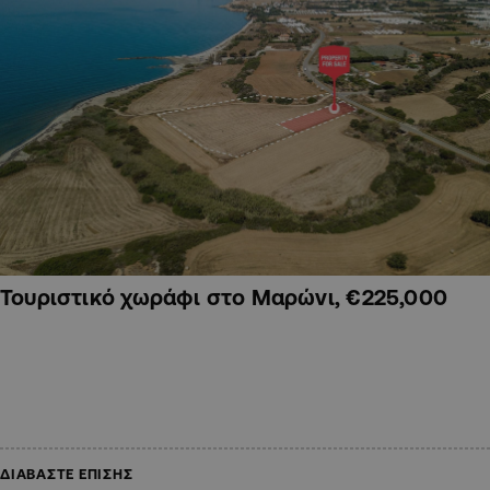
Τουριστικό χωράφι στο Μαρώνι, €225,000
ΔΙΑΒΑΣΤΕ ΕΠΙΣΗΣ