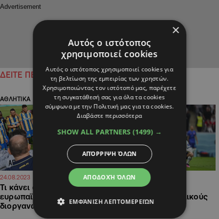
×
Αυτός ο ιστότοπος
χρησιμοποιεί cookies
Αυτός ο ιστότοπος χρησιμοποιεί cookies για
ΔΕΙΤΕ ΠΕΡΙΣΣΟΤΕΡΑ
τη βελτίωση της εμπειρίας των χρηστών.
Χρησιμοποιώντας τον ιστότοπό μας, παρέχετε
τη συγκατάθεσή σας για όλα τα cookies
ΑΘΛΗΤΙΚΑ
ΑΘΛΗΤΙΚΑ
σύμφωνα με την Πολιτική μας για τα cookies.
Διαβάστε περισσότερα
SHOW ALL PARTNERS
(1499) →
ΑΠΌΡΡΙΨΗ ΌΛΩΝ
ΑΠΟΔΟΧΉ ΌΛΩΝ
10:00
09:25
24.08.2023
11.12.2022
Τι κάνει στα play-off των
Η Αγγλία έχει ΕΠΤΑ
ευρωπαϊκών
χαμένους προημιτελικούς
ΕΜΦΆΝΙΣΗ ΛΕΠΤΟΜΕΡΕΙΏΝ
διοργανώσεων ο ΑΠΟΕΛ
σε Μουντιάλ