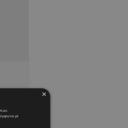
×
στών.
 σύμφωνα με