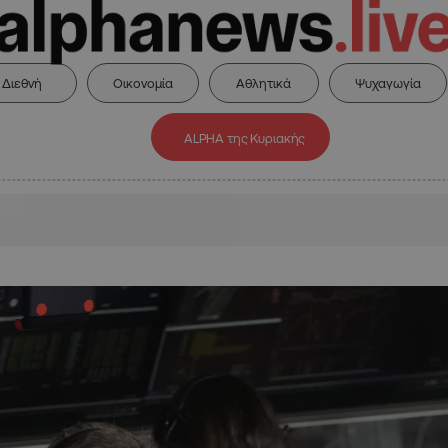
Διεθνή
Οικονομία
Αθλητικά
Ψυχαγωγία
ALPHA της Κυριακής