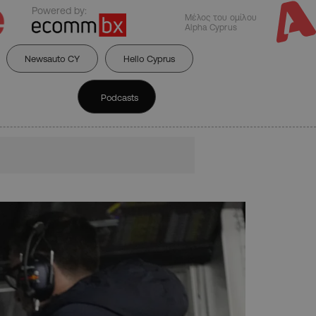
Powered by:
Μέλος του ομίλου
Alpha Cyprus
Newsauto CY
Hello Cyprus
Podcasts