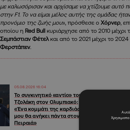
με καλωσόρισαν και αρχίσαμε να χτίζουμε αυτό π
στην F1. Το να είμαι μέλος αυτής της ομάδας ήτα
προνόμιο της ζωής μου
», πρόσθεσε ο
Χόρνερ
, ε
οποίου η
Red Bull
κυριάρχησε από το 2010 μέχρι τ
Σεμπάστιαν Φέτελ
και από το 2021 μέχρι το 2024
Φερστάπεν
.
05.08.2026 16:04
Το συγκινητικό «αντίο» του
Τζολάκη στον Ολυμπιακό:
«Ένα κομμάτι της καρδιάς
Αυτό
μου θα ανήκει πάντα στον
Χρησιμοποι
Πειραιά»