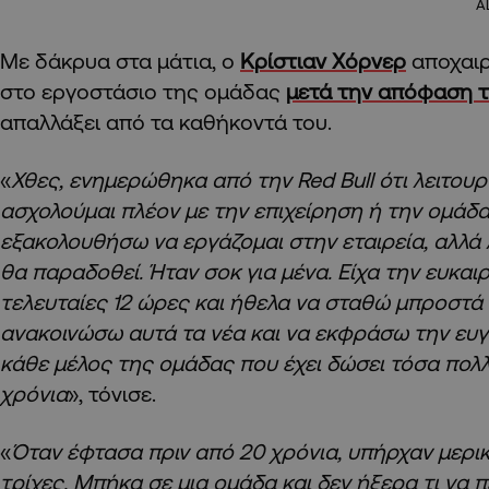
A
Με δάκρυα στα μάτια, ο
Κρίστιαν Χόρνερ
αποχαι
στο εργοστάσιο της ομάδας
μετά την απόφαση τ
απαλλάξει από τα καθήκοντά του.
«
Χθες, ενημερώθηκα από την Red Bull ότι λειτουρ
ασχολούμαι πλέον με την επιχείρηση ή την ομάδα
εξακολουθήσω να εργάζομαι στην εταιρεία, αλλά 
θα παραδοθεί. Ήταν σοκ για μένα. Είχα την ευκαι
τελευταίες 12 ώρες και ήθελα να σταθώ μπροστά 
ανακοινώσω αυτά τα νέα και να εκφράσω την ευ
κάθε μέλος της ομάδας που έχει δώσει τόσα πολλ
χρόνια
», τόνισε.
«
Όταν έφτασα πριν από 20 χρόνια, υπήρχαν μερικ
τρίχες. Μπήκα σε μια ομάδα και δεν ήξερα τι να 