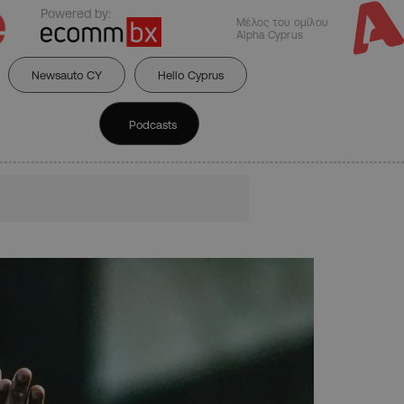
Powered by:
Μέλος του ομίλου
Alpha Cyprus
Newsauto CY
Hello Cyprus
Podcasts