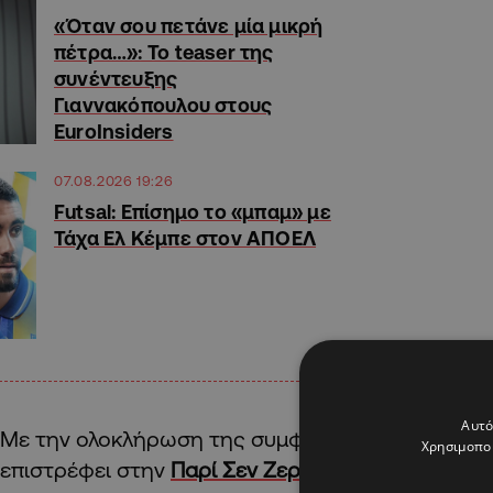
«Όταν σου πετάνε μία μικρή
πέτρα…»: Το teaser της
συνέντευξης
Γιαννακόπουλου στους
EuroInsiders
07.08.2026 19:26
Futsal: Επίσημο το «μπαμ» με
Τάχα Ελ Κέμπε στον ΑΠΟΕΛ
Αυτό
Με την ολοκλήρωση της συμφωνίας δανεισμού το
Χρησιμοποι
επιστρέφει στην
Παρί Σεν Ζερμέν
, ενώ ο
Παναθην