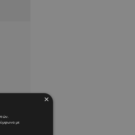
×
στών.
 σύμφωνα με