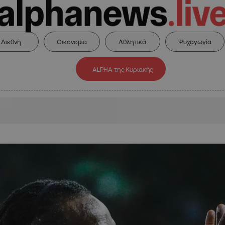
Διεθνή
Οικονομία
Αθλητικά
Ψυχαγωγία
ALPHA της Κυριακής