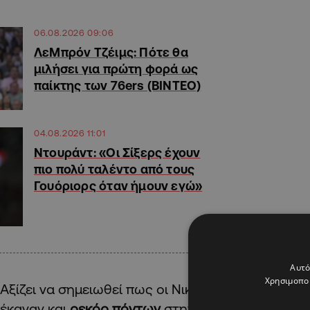
06.08.2026 09:06
ΛεΜπρόν Τζέιμς: Πότε θα
μιλήσει για πρώτη φορά ως
παίκτης των 76ers (ΒΙΝΤΕΟ)
04.08.2026 11:01
Ντουράντ: «Οι Σίξερς έχουν
πιο πολύ ταλέντο από τους
Γουόριορς όταν ήμουν εγώ»
Αυτό
Χρησιμοποι
Αξίζει να σημειωθεί πως οι Νικς με τους 144 πό
έκαναν και
ρεκόρ πόντων
στην ιστορία τους στη 