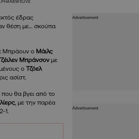
LPHANEWSLIVE
εκτός έδρας
σαν θέση με… σκούπα
ικ Μπράουν ο
Μάιλς
Τζέιλεν Μπράνσον
με
ημένους ο
Τζόελ
ρις ασίστ.
 που θα βγει από το
λίερς
, με την παρέα
2-1.