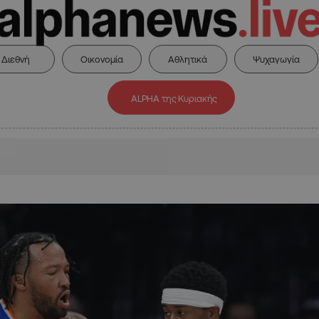
Διεθνή
Οικονομία
Αθλητικά
Ψυχαγωγία
ALPHA της Κυριακής