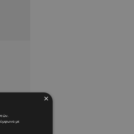
×
στών.
 σύμφωνα με