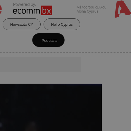
Powered by:
Μέλος του ομίλου
Alpha Cyprus
Newsauto CY
Hello Cyprus
Podcasts