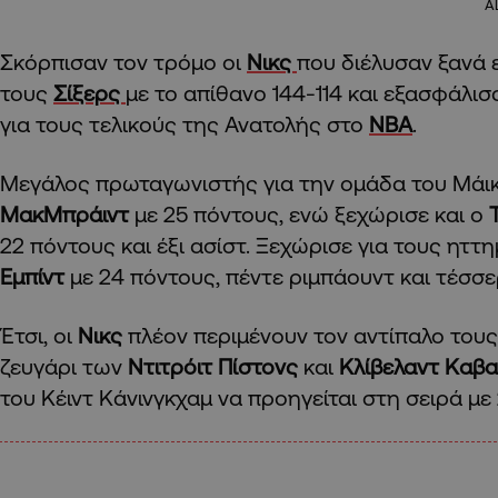
A
Σκόρπισαν τον τρόμο οι
Νικς
που διέλυσαν ξανά 
τους
Σίξερς
με το απίθανο 144-114 και εξασφάλι
για τους τελικούς της Ανατολής στο
ΝΒΑ
.
Μεγάλος πρωταγωνιστής για την ομάδα του Μά
ΜακΜπράιντ
με 25 πόντους, ενώ ξεχώρισε και ο
22 πόντους και έξι ασίστ. Ξεχώρισε για τους ηττ
Εμπίντ
με 24 πόντους, πέντε ριμπάουντ και τέσσε
Έτσι, οι
Νικς
πλέον περιμένουν τον αντίπαλο τους
ζευγάρι των
Ντιτρόιτ Πίστονς
και
Κλίβελαντ Καβα
του Κέιντ Κάνινγκχαμ να προηγείται στη σειρά με 