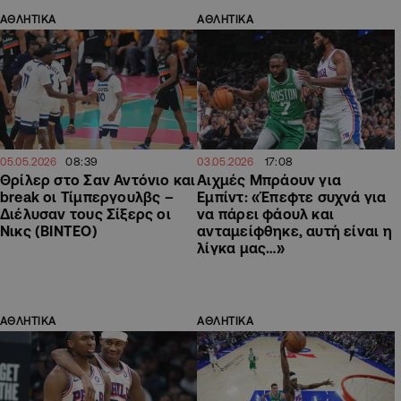
ΑΘΛΗΤΙΚΑ
ΑΘΛΗΤΙΚΑ
08:39
17:08
05.05.2026
03.05.2026
Θρίλερ στο Σαν Αντόνιο και
Αιχμές Μπράουν για
break οι Τίμπεργουλβς –
Εμπίντ: «Έπεφτε συχνά για
Διέλυσαν τους Σίξερς οι
να πάρει φάουλ και
Νικς (ΒΙΝΤΕΟ)
ανταμείφθηκε, αυτή είναι η
λίγκα μας…»
ΑΘΛΗΤΙΚΑ
ΑΘΛΗΤΙΚΑ