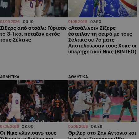
09:10
07:50
03.05.2026
01.05.2026
Σίξερς από ατσάλι: Γύρισαν
«Ατσάλινοι» Σίξερς
το 3-1 και πέταξαν εκτός
έστειλαν τη σειρά με τους
τους Σέλτικς
Σέλτικς σε 7ο ματς –
Αποτελείωσαν τους Χοκς οι
υπερηχητικοί Νικς (ΒΙΝΤΕΟ)
ΑΘΛΗΤΙΚΑ
ΑΘΛΗΤΙΚΑ
08:00
08:39
07.05.2026
05.05.2026
Οι Νικς «λύγισαν» τους
Θρίλερ στο Σαν Αντόνιο και
Σίξερς στο θρίλερ και
break οι Τίμπεργουλβς –