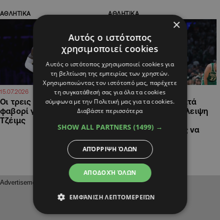
ΑΘΛΗΤΙΚΑ
ΑΘΛΗΤΙΚΑ
×
Αυτός ο ιστότοπος
χρησιμοποιεί cookies
Αυτός ο ιστότοπος χρησιμοποιεί cookies για
τη βελτίωση της εμπειρίας των χρηστών.
Χρησιμοποιώντας τον ιστότοπό μας, παρέχετε
τη συγκατάθεσή σας για όλα τα cookies
10:21
09:13
15.07.2026
03.07.2026
σύμφωνα με την Πολιτική μας για τα cookies.
Οι τρεις ομάδες που είναι
Τζέιλεν Μπράουν κατά
Διαβάστε περισσότερα
φαβορί για τον ΛεΜπρόν
Σέλτικς: «Υπήρξε έλλειψη
Τζέιμς
σεβασμού-Ήμουν
SHOW ALL PARTNERS
(1499) →
προγραμματισμένος να
μισώ τους Σίξερς»
ΑΠΌΡΡΙΨΗ ΌΛΩΝ
ΑΠΟΔΟΧΉ ΌΛΩΝ
ΕΜΦΆΝΙΣΗ ΛΕΠΤΟΜΕΡΕΙΏΝ