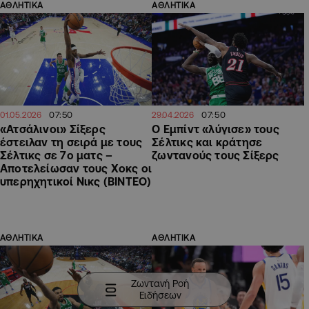
ΑΘΛΗΤΙΚΑ
ΑΘΛΗΤΙΚΑ
07:50
07:50
01.05.2026
29.04.2026
«Ατσάλινοι» Σίξερς
Ο Εμπίντ «λύγισε» τους
έστειλαν τη σειρά με τους
Σέλτικς και κράτησε
Σέλτικς σε 7ο ματς –
ζωντανούς τους Σίξερς
Αποτελείωσαν τους Χοκς οι
υπερηχητικοί Νικς (ΒΙΝΤΕΟ)
ΑΘΛΗΤΙΚΑ
ΑΘΛΗΤΙΚΑ
Ζωντανή Ροή
Ειδήσεων