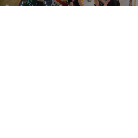
09:15
08:33
25.04.2026
16.04.2026
«Δίδυμο φωτιά» Τέιτουμ–
Πρόκριση στα playoffs για
Μπράουν και 2-1 για τη
τους Σίξερς – Ο Κάρι
Βοστώνη
«εκτέλεσε» τους Κλίπερς
και τους έστειλε… σπίτι
ΑΘΛΗΤΙΚΑ
ΑΘΛΗΤΙΚΑ
08:50
09:10
13.04.2026
11.04.2026
Φοβερό φινάλε στη σεζόν
Ιστορικό ρεκόρ από Γκριν
με 8 τρίποντα για
με 11 τρίποντα στο
Πουλακίδα-Καλή παρουσία
Μιλγουόκι, κυριαρχία