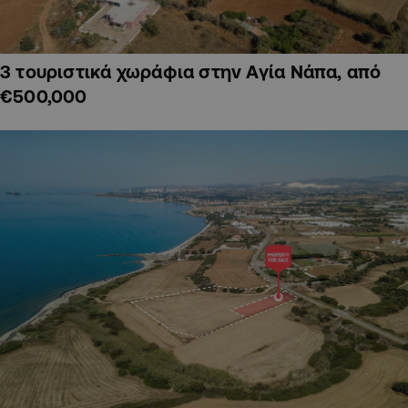
3 τουριστικά χωράφια στην Αγία Νάπα, από
€500,000