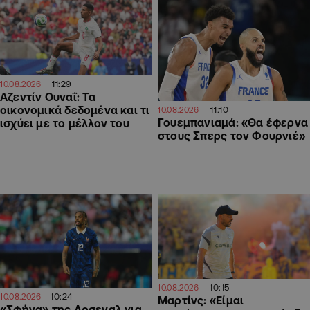
11:29
10.08.2026
Αζεντίν Ουναΐ: Τα
οικονομικά δεδομένα και τι
11:10
10.08.2026
Γουεμπανιαμά: «Θα έφερνα
ισχύει με το μέλλον του
στους Σπερς τον Φουρνιέ»
10:15
10.08.2026
10:24
10.08.2026
Μαρτίνς: «Είμαι
«Σφήνα» της Αρσεναλ για