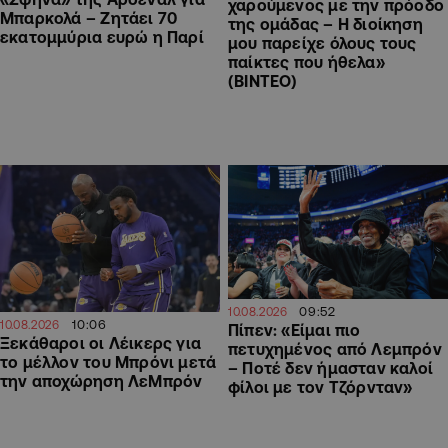
χαρούμενος με την πρόοδο
Μπαρκολά – Ζητάει 70
της ομάδας – Η διοίκηση
εκατομμύρια ευρώ η Παρί
μου παρείχε όλους τους
παίκτες που ήθελα»
(ΒΙΝΤΕΟ)
09:52
10.08.2026
10:06
10.08.2026
Πίπεν: «Είμαι πιο
Ξεκάθαροι οι Λέικερς για
πετυχημένος από Λεμπρόν
το μέλλον του Μπρόνι μετά
– Ποτέ δεν ήμασταν καλοί
την αποχώρηση ΛεΜπρόν
φίλοι με τον Τζόρνταν»