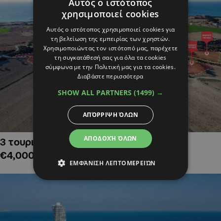
Αυτός ο ιστότοπος
χρησιμοποιεί cookies
Αυτός ο ιστότοπος χρησιμοποιεί cookies για
τη βελτίωση της εμπειρίας των χρηστών.
Χρησιμοποιώντας τον ιστότοπό μας, παρέχετε
τη συγκατάθεσή σας για όλα τα cookies
σύμφωνα με την Πολιτική μας για τα cookies.
Διαβάστε περισσότερα
SHOW ALL PARTNERS
(1499) →
ΑΠΌΡΡΙΨΗ ΌΛΩΝ
ΑΠΟΔΟΧΉ ΌΛΩΝ
3 τουριστικά χωράφια στην Αλαμινό,
€4,000,000
ΕΜΦΆΝΙΣΗ ΛΕΠΤΟΜΕΡΕΙΏΝ