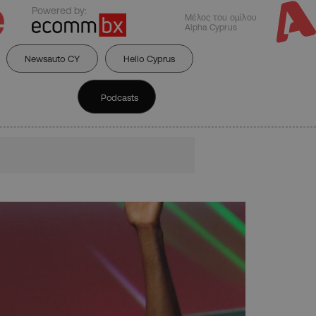
Powered by:
Μέλος του ομίλου
Alpha Cyprus
Newsauto CY
Hello Cyprus
Podcasts