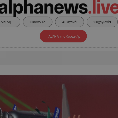
Διεθνή
Οικονομία
Αθλητικά
Ψυχαγωγία
ALPHA της Κυριακής