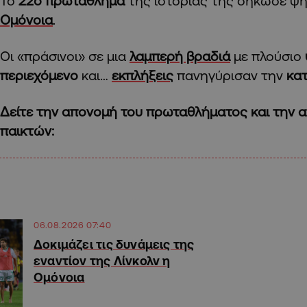
Το
22ο πρωτάθλημα
της ιστορίας της σήκωσε ψ
Ομόνοια
.
Οι «πράσινοι» σε μια
λαμπερή βραδιά
με πλούσιο
περιεχόμενο
και…
εκπλήξεις
πανηγύρισαν την
κατ
Δείτε την απονομή του πρωταθλήματος και την
παικτών:
06.08.2026 07:40
Δοκιμάζει τις δυνάμεις της
εναντίον της Λίνκολν η
Ομόνοια