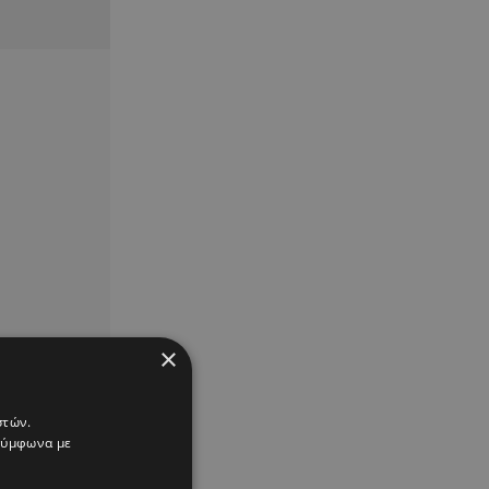
×
στών.
 σύμφωνα με