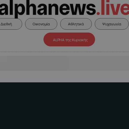
Διεθνή
Οικονομία
Αθλητικά
Ψυχαγωγία
ALPHA της Κυριακής