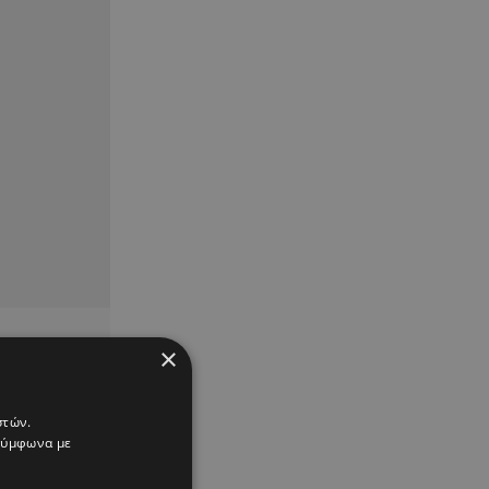
×
στών.
 σύμφωνα με