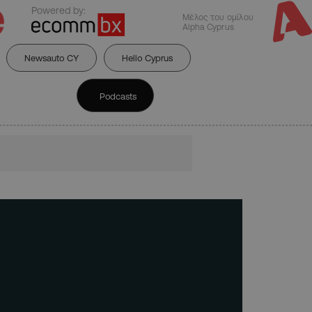
Powered by:
Μέλος του ομίλου
Alpha Cyprus
Newsauto CY
Hello Cyprus
Podcasts